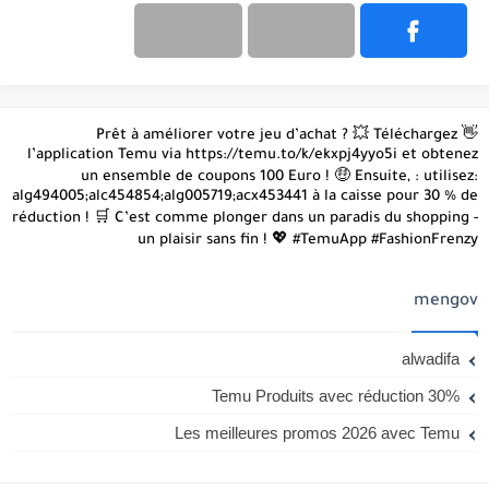
👋 Prêt à améliorer votre jeu d’achat ? 💥 Téléchargez
l’application Temu via https://temu.to/k/ekxpj4yyo5i et obtenez
un ensemble de coupons 100 Euro ! 🤑 Ensuite, : utilisez:
alg494005;alc454854;alg005719;acx453441 à la caisse pour 30 % de
réduction ! 🛒 C’est comme plonger dans un paradis du shopping -
un plaisir sans fin ! 💖 #TemuApp #FashionFrenzy
mengov
alwadifa
Temu Produits avec réduction 30%
Les meilleures promos 2026 avec Temu