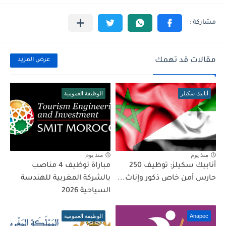
مقالات قد تهمك
عرض المزيد
أنابيك سكيلز
الوظيفة العمومية
منذ يوم
منذ يوم
أنابيك سكيلز: توظيف 250
مباراة توظيف 4 مناصب
حارس أمن خاص ذكور وإناث...
بالشركة المغربية للهندسة
السياحية 2026
Anapec
الوظيفة العمومية