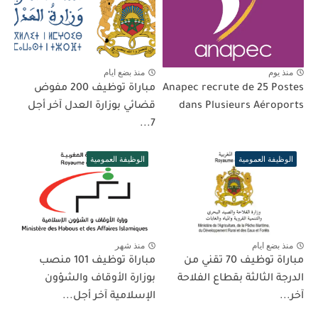
منذ يوم
منذ بضع ايام
Anapec recrute de 25 Postes
مباراة توظيف 200 مفوض
dans Plusieurs Aéroports
قضائي بوزارة العدل آخر أجل
7...
الوظيفة العمومية
الوظيفة العمومية
منذ بضع ايام
منذ شهر
مباراة توظيف 70 تقني من
مباراة توظيف 101 منصب
الدرجة الثالثة بقطاع الفلاحة
بوزارة الأوقاف والشؤون
آخر...
الإسلامية آخر أجل...