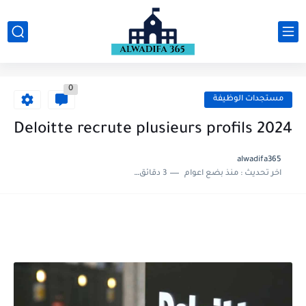
0
مستجدات الوظيفة
Deloitte recrute plusieurs profils 2024
alwadifa365
اخر تحديث :
منذ بضع اعوام
3 دقائق للقراءة