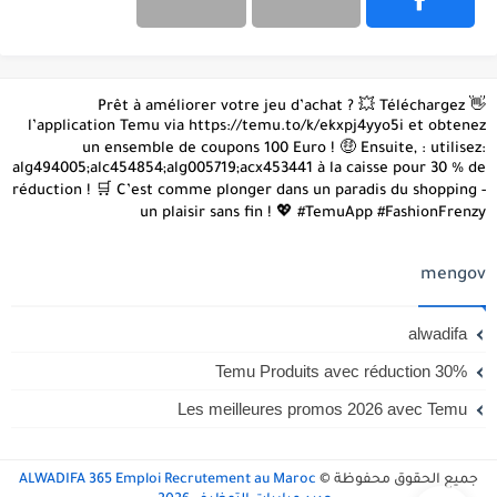
👋 Prêt à améliorer votre jeu d’achat ? 💥 Téléchargez
l’application Temu via https://temu.to/k/ekxpj4yyo5i et obtenez
un ensemble de coupons 100 Euro ! 🤑 Ensuite, : utilisez:
alg494005;alc454854;alg005719;acx453441 à la caisse pour 30 % de
réduction ! 🛒 C’est comme plonger dans un paradis du shopping -
un plaisir sans fin ! 💖 #TemuApp #FashionFrenzy
mengov
alwadifa
Temu Produits avec réduction 30%
Les meilleures promos 2026 avec Temu
جميع الحقوق محفوظة ©
ALWADIFA 365 Emploi Recrutement au Maroc