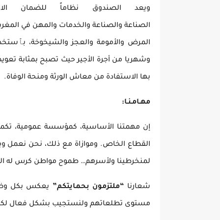
ويعد الصندوق نظاماً للضمان الاج
الصناعة والصناعة والخدمات والمهن في المغرب
المرض والأمومة والعجز والشيخوخة، بٱستخد
وشهريا من أجرة الأجير حيث تصبح بمثابة تعويض
بها الاستفادة من معاش الورثة ومنحة الوفاة.
مهـامـنـا:
إن مهمتنا الأساسية، كمؤسسة عمومية، تكمن ف
القطاع الخاص. وموازاة مع ذلك، نحن نعمل وب
لمنخرطينا ولأسرهم… طموح مواطن كرس له الصن
شعارنا
“ملتزمون بحمايتكم”
يعكس بكل وضوح ف
مستوى تطلعاتهم ولنستجيب بشكل فعال لكل