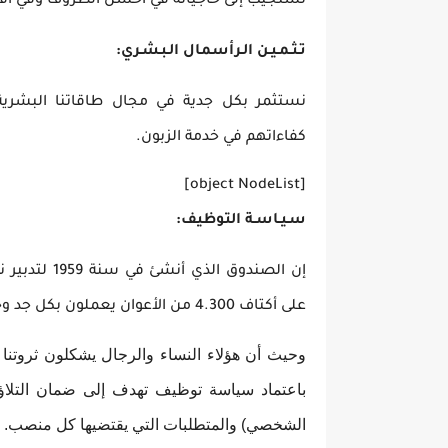
تستجيب إلى حاجياته في أحسن الظروف وفي أقر
تـثـمـيـن الـرأسمال الـبـشـري:
نستثمر بكل جدية في مجال طاقاتنا البشري
كفاءاتهم في خدمة الزبون.
[object NodeList]
سـيـاسـة التوظيف:
إن الصندوق 
على أكتاف 4.300 من الأعوان يعملون بكل جد وحزم ليكون في مستوى التزاماته اليومية.
وحيث أن هؤلاء النساء والرجال يشكلون ثروتنا ا
باعتماد سياسة توظيف تهدف إلى ضمان التلاؤم
الشخصي) والمتطلبات التي يقتضيها كل منصب.