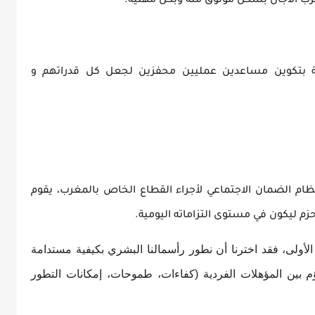
ب الآجال بشكل موثوق منه وبكل مهنية.
ة بتكوين مساعدين عمليين محفزين لجعل كل قدراتهم و
الذي أنشئ في سنة 1959 لتدبير نظام الضمان الاجتماعي لأجراء القطاع الخاص بالمغرب، يقوم
لأولى، فقد اخترنا أن نطور رأسمالنا البشري بكيفية مستدامة
 بين المؤهلات الفردية (كفاءات، طموحات، إمكانات التطور