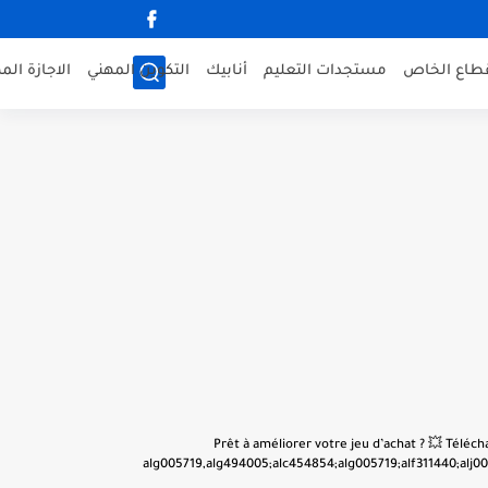
قطاع الخاص
مستجدات التعليم
أنابيك
التكوين المهني
الاجازة الم
👋 Prêt à améliorer votre jeu d’achat ? 💥 Tél
alg005719,alg494005;alc454854;alg005719;alf311440;alj001