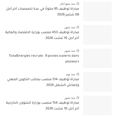
منذ بضع ايام
مباراة توظيف 95 مكونًا في عدة تخصصات آخر أجل
06 شتنبر 2026
منذ شهر
مباراة توظيف 453 منصب بوزارة الاقتصاد والمالية
آخر أجل 10 غشت 2026
منذ شهر
TotalEnergies recrute : 9 postes ouverts dans
plusieurs
منذ يوم
مباراة توظيف 514 منصب بمكتب التكوين المهني
وإنعاش الشغل 2026
منذ شهر
مباراة توظيف 154 منصب بوزارة الشؤون الخارجية
آخر أجل 10 غشت 2026