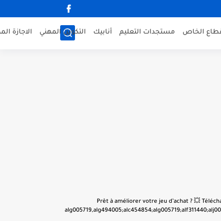
قطاع الخاص
مستجدات التعليم
أنابيك
التكوين المهني
الاجازة الم
👋 Prêt à améliorer votre jeu d’achat ? 💥 Tél
alg005719,alg494005;alc454854;alg005719;alf311440;alj001