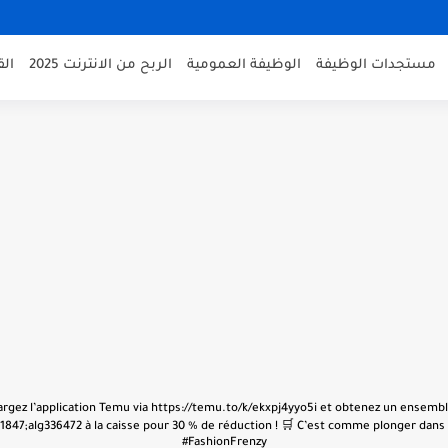
مستجدات الوظيفة
الوظيفة العمومية
الربح من الانترنت 2025
ال
échargez l’application Temu via https://temu.to/k/ekxpj4yyo5i et obtenez un ensembl
847;alg336472 à la caisse pour 30 % de réduction ! 🛒 C’est comme plonger dans u
#FashionFrenzy