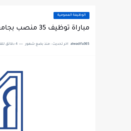
الوظيفة العمومية
مباراة توظيف 35 منصب بجامعة محمد الخامس 2026
alwadifa365
اخر تحديث :
منذ بضع شهور
4 دقائق للقراءة