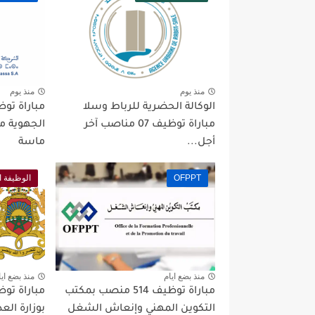
منذ يوم
منذ يوم
الوكالة الحضرية للرباط وسلا
مباراة توظيف 07 مناصب آخر
الجهوية 
أجل...
ماسة
OFPPT
الوظيفة ا
منذ بضع ايام
منذ بضع ايا
مباراة توظيف 514 منصب بمكتب
التكوين المهني وإنعاش الشغل
بوزارة العدل