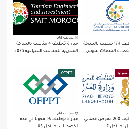
منذ بضع ايام
مباراة توظيف 174 منصب بالشركة
مباراة توظيف 4 مناصب بالشركة
متعددة الخدمات سوس
المغربية للهندسة السياحية 2026
لعمومية
OFPPT
م
منذ بضع ايام
مباراة توظيف 200 مفوض قضائي
مباراة توظيف 95 مكونًا في عدة
 آخر أجل 7...
تخصصات آخر أجل 06...