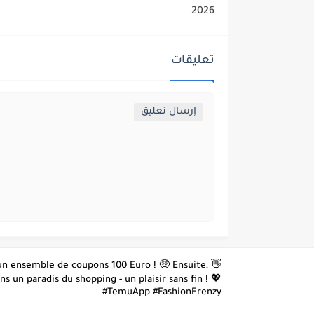
2026
تعليقات
إرسال تعليق
z un ensemble de coupons 100 Euro ! 🤑 Ensuite,
 un paradis du shopping - un plaisir sans fin ! 💖
#TemuApp #FashionFrenzy