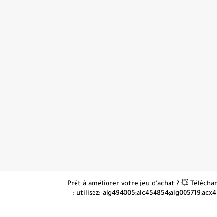
👋 Prêt à améliorer votre jeu d’achat ? 💥 Téléc
: utilisez: alg494005;alc454854;alg005719;acx4