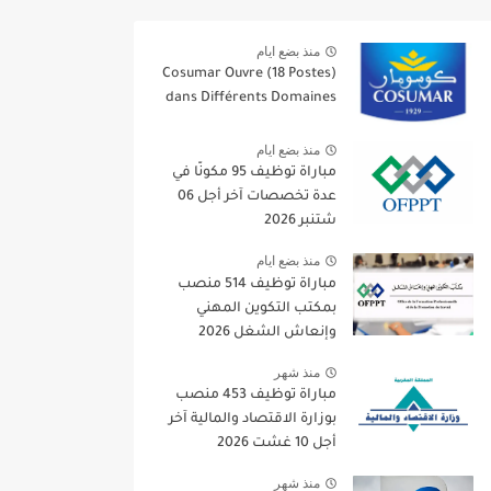
منذ بضع ايام
Cosumar Ouvre (18 Postes)
dans Différents Domaines
منذ بضع ايام
مباراة توظيف 95 مكونًا في
عدة تخصصات آخر أجل 06
شتنبر 2026
منذ بضع ايام
مباراة توظيف 514 منصب
بمكتب التكوين المهني
وإنعاش الشغل 2026
منذ شهر
مباراة توظيف 453 منصب
بوزارة الاقتصاد والمالية آخر
أجل 10 غشت 2026
منذ شهر