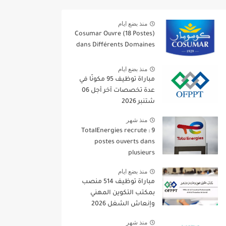
منذ بضع ايام
Cosumar Ouvre (18 Postes)
dans Différents Domaines
منذ بضع ايام
مباراة توظيف 95 مكونًا في
عدة تخصصات آخر أجل 06
شتنبر 2026
منذ شهر
TotalEnergies recrute : 9
postes ouverts dans
plusieurs
منذ بضع ايام
مباراة توظيف 514 منصب
بمكتب التكوين المهني
وإنعاش الشغل 2026
منذ شهر