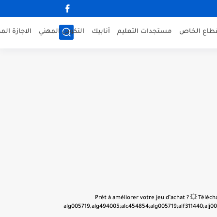
قطاع الخاص
مستجدات التعليم
أنابيك
التكوين المهني
الاجازة الم
👋 Prêt à améliorer votre jeu d’achat ? 💥 Tél
alg005719,alg494005;alc454854;alg005719;alf311440;alj001