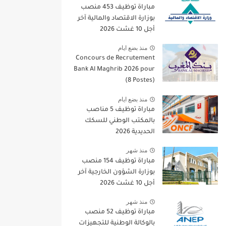
مباراة توظيف 453 منصب
بوزارة الاقتصاد والمالية آخر
أجل 10 غشت 2026
منذ بضع ايام
Concours de Recrutement
Bank Al Maghrib 2026 pour
(8 Postes)
منذ بضع ايام
مباراة توظيف 5 مناصب
بالمكتب الوطني للسكك
الحديدية 2026
منذ شهر
مباراة توظيف 154 منصب
بوزارة الشؤون الخارجية آخر
أجل 10 غشت 2026
منذ شهر
مباراة توظيف 52 منصب
بالوكالة الوطنية للتجهيزات