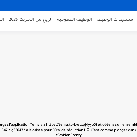
مستجدات الوظيفة
الوظيفة العمومية
الربح من الانترنت 2025
ال
échargez l’application Temu via https://temu.to/k/ekxpj4yyo5i et obtenez un ensembl
847;alg336472 à la caisse pour 30 % de réduction ! 🛒 C’est comme plonger dans u
#FashionFrenzy