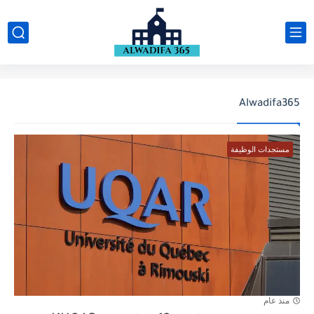
Alwadifa365
مستجدات الوظيفة
منذ عام