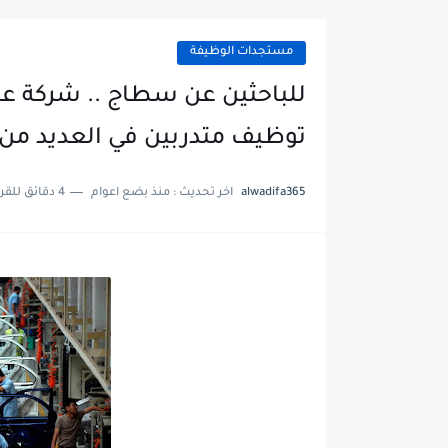
مستجدات الوظيفة
للباحثين عن سطاج .. شركة عا
توظيف متدربين في العديد م
alwadifa365
اخر تحديث :
منذ بضع اعوام
4 دقائق للقراءة