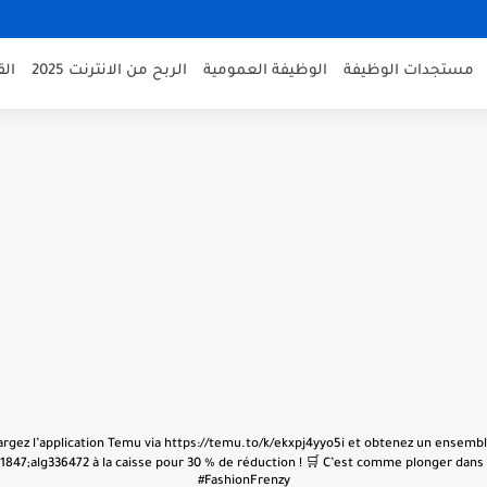
مستجدات الوظيفة
الوظيفة العمومية
الربح من الانترنت 2025
ال
échargez l’application Temu via https://temu.to/k/ekxpj4yyo5i et obtenez un ensembl
847;alg336472 à la caisse pour 30 % de réduction ! 🛒 C’est comme plonger dans u
#FashionFrenzy