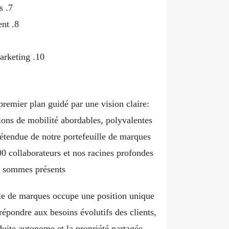
s
ent
rketing
premier plan guidé par une vision claire:
tions de mobilité abordables, polyvalentes
l’étendue de notre portefeuille de marques
00 collaborateurs et nos racines profondes
 sommes présents
ille de marques occupe une position unique
 répondre aux besoins évolutifs des clients,
nduite autonome et la propriété partagée.