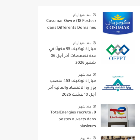
منذ بضع ايام
Cosumar Ouvre (18 Postes)
dans Différents Domaines
منذ بضع ايام
مباراة توظيف 95 مكونًا في
عدة تخصصات آخر أجل 06
شتنبر 2026
منذ شهر
مباراة توظيف 453 منصب
بوزارة الاقتصاد والمالية آخر
أجل 10 غشت 2026
منذ شهر
TotalEnergies recrute : 9
postes ouverts dans
plusieurs
منذ يوم