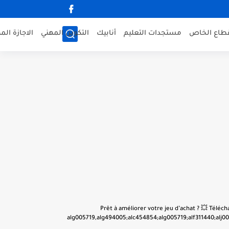
قطاع الخاص
مستجدات التعليم
أنابيك
التكوين المهني
الاجازة الم
👋 Prêt à améliorer votre jeu d’achat ? 💥 Tél
alg005719,alg494005;alc454854;alg005719;alf311440;alj001