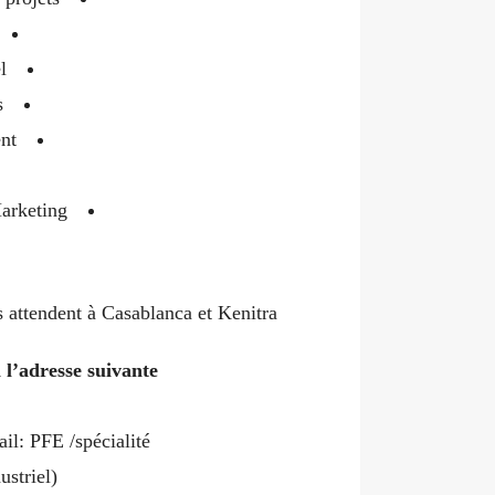
l
s
nt
arketing
 attendent à Casablanca et Kenitra!
l’adresse suivante
ail: PFE /spécialité
(exp: PFE /génie industriel)