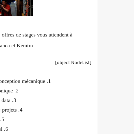
 offres de stages vous attendent à
anca et Kenitra
[object NodeList]
Conception mécanique
onique
 data
 projets
el