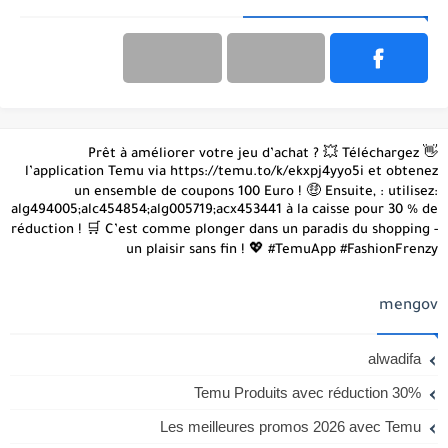
👋 Prêt à améliorer votre jeu d’achat ? 💥 Téléchargez
l’application Temu via https://temu.to/k/ekxpj4yyo5i et obtenez
un ensemble de coupons 100 Euro ! 🤑 Ensuite, : utilisez:
alg494005;alc454854;alg005719;acx453441 à la caisse pour 30 % de
réduction ! 🛒 C’est comme plonger dans un paradis du shopping -
un plaisir sans fin ! 💖 #TemuApp #FashionFrenzy
mengov
alwadifa
Temu Produits avec réduction 30%
Les meilleures promos 2026 avec Temu