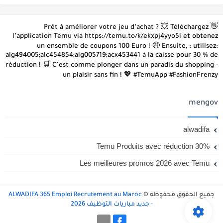
👋 Prêt à améliorer votre jeu d’achat ? 💥 Téléchargez
l’application Temu via https://temu.to/k/ekxpj4yyo5i et obtenez
un ensemble de coupons 100 Euro ! 🤑 Ensuite, : utilisez:
alg494005;alc454854;alg005719;acx453441 à la caisse pour 30 % de
réduction ! 🛒 C’est comme plonger dans un paradis du shopping -
un plaisir sans fin ! 💖 #TemuApp #FashionFrenzy
mengov
alwadifa
Temu Produits avec réduction 30%
Les meilleures promos 2026 avec Temu
جميع الحقوق محفوظة ©
ALWADIFA 365 Emploi Recrutement au Maroc
- جديد مباريات التوظيف 2026