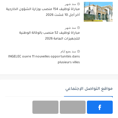
منذ شهر
مباراة توظيف 154 منصب بوزارة الشؤون الخارجية
آخر أجل 10 غشت 2026
منذ شهر
مباراة توظيف 52 منصب بالوكالة الوطنية
للتجهيزات العامة 2026
منذ بضع ايام
INGELEC ouvre 11 nouvelles opportunités dans
plusieurs villes
مواقع التواصل الإجتماعي