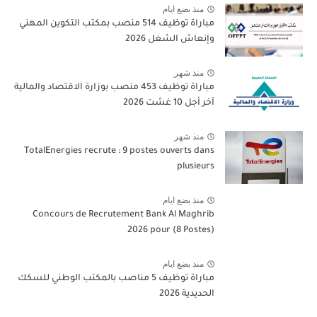
منذ بضع ايام
مباراة توظيف 514 منصب بمكتب التكوين المهني
وإنعاش الشغل 2026
منذ شهر
مباراة توظيف 453 منصب بوزارة الاقتصاد والمالية
آخر أجل 10 غشت 2026
منذ شهر
TotalEnergies recrute : 9 postes ouverts dans
plusieurs
منذ بضع ايام
Concours de Recrutement Bank Al Maghrib
2026 pour (8 Postes)
منذ بضع ايام
مباراة توظيف 5 مناصب بالمكتب الوطني للسكك
الحديدية 2026