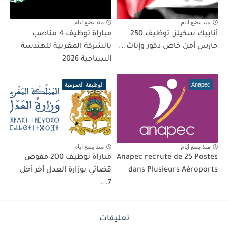
منذ بضع ايام
منذ بضع ايام
أنابيك سكيلز: توظيف 250
مباراة توظيف 4 مناصب
حارس أمن خاص ذكور وإناث...
بالشركة المغربية للهندسة
السياحية 2026
Anapec
الوظيفة العمومية
منذ بضع ايام
منذ بضع ايام
Anapec recrute de 25 Postes
مباراة توظيف 200 مفوض
dans Plusieurs Aéroports
قضائي بوزارة العدل آخر أجل
7...
تعليقات