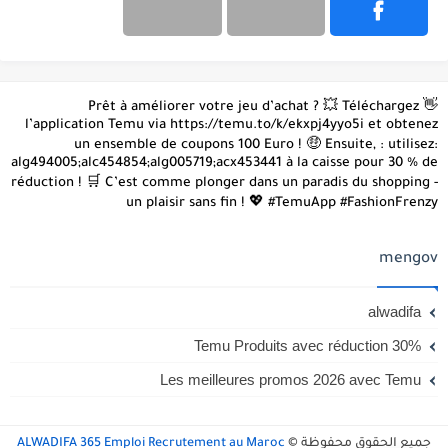
👋 Prêt à améliorer votre jeu d’achat ? 💥 Téléchargez
l’application Temu via https://temu.to/k/ekxpj4yyo5i et obtenez
un ensemble de coupons 100 Euro ! 🤑 Ensuite, : utilisez:
alg494005;alc454854;alg005719;acx453441 à la caisse pour 30 % de
réduction ! 🛒 C’est comme plonger dans un paradis du shopping -
un plaisir sans fin ! 💖 #TemuApp #FashionFrenzy
mengov
alwadifa
Temu Produits avec réduction 30%
Les meilleures promos 2026 avec Temu
جميع الحقوق محفوظة ©
ALWADIFA 365 Emploi Recrutement au Maroc