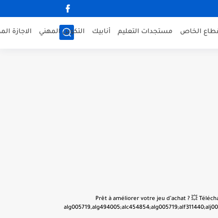
قطاع الخاص
مستجدات التعليم
أنابيك
التكوين المهني
الاجازة الم
👋 Prêt à améliorer votre jeu d’achat ? 💥 Tél
alg005719,alg494005;alc454854;alg005719;alf311440;alj001