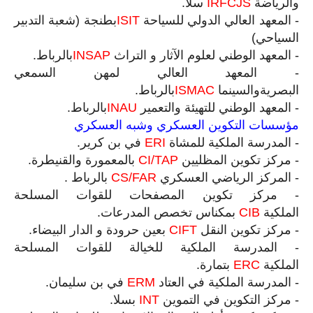
والرياضة
IRFCJS
سلا
.
-
المعهد العالي الدولي للسياحة
ISIT
بطنجة (شعبة التدبير
السياحي)
-
المعهد الوطني لعلوم الآثار و التراث
INSAP
بالرباط
.
-
المعهد العالي لمهن السمعي
البصريةوالسينما
ISMAC
بالرباط
.
-
المعهد الوطني للتهيئة والتعمير
INAU
بالرباط
.
مؤسسات التكوين العسكري وشبه العسكري
-
المدرسة الملكية للمشاة
ERI
في بن كرير
.
-
مركز تكوين المظليين
CI/TAP
بالمعمورة والقنيطرة
.
-
المركز الرياضي العسكري
CS/FAR
بالرباط
.
-
مركز تكوين المصفحات للقوات المسلحة
الملكية
CIB
بمكناس تخصص المدرعات
.
-
مركز تكوين النقل
CIFT
بعين حرودة و الدار البيضاء
.
-
المدرسة الملكية للخيالة للقوات المسلحة
الملكية
ERC
بتمارة
.
-
المدرسة الملكية في العتاد
ERM
في بن سليمان
.
-
مركز التكوين في التموين
INT
بسلا
.