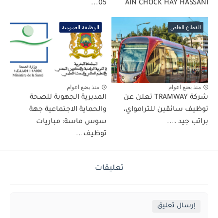
05...
AIN CHOCK HAY HASSANI
القطاع الخاص
الوظيفة العمومية
منذ بضع اعوام
منذ بضع اعوام
شركة TRAMWAY تعلن عن
المديرية الجهوية للصحة
توظيف سائقين للترامواي،
والحماية الاجتماعية جهة
براتب جيد ،...
سوس ماسة: مباريات
توظيف...
تعليقات
إرسال تعليق