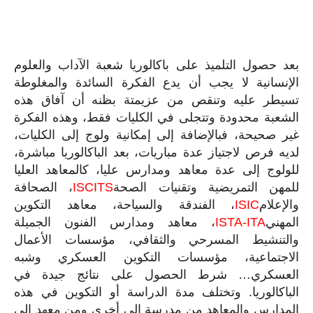
بعد حصول التلميذ على باكالوريا شعبة الآداب والعلوم
الإنسانية لا يجب أن يدع الفكرة السائدة والمغلوطة
تسيطر عليه وتنقص من عزيمتة بظنه أن آفاق هذه
الشعبة محدودة وتتجلى في الكليات فقط، وهذه الفكرة
غير صحيحة، فبالإضافة إلى إمكانية ولوج إلى الكليات،
لديه فرص لاجتياز عدة مباريات، بعد الباكالوريا مباشرة،
للولوج إلى عدة معاهد ومدارس عليا، كالمعاهد العليا
للمهن التمريضية وتقنيات الصحة
ISCITS
، الصحافة
والإعلام
ISIC
، الفندقة والسياحة، معاهد التكوين
المهني
ISTA-ITA
، معاهد ومدارس الفنون الجميلة
والتنشيط المسرحي والثقافي، مؤسسات الأعمال
الاجتماعية، مؤسسات التكوين العسكري وشبه
العسكري… شرط الحصول على نتائج جيدة في
الباكالوريا. وتختلف مدة الدراسة أو التكوين في هذه
المدارس والمعاهد من مدرسة إلى أخرى ومن معهد إلى