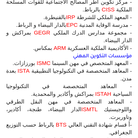
-
مركز تكوين أطر المصالح الاجتماعية للقوات المسلحة
الملكية
CISS
بالرباط
.
-
المعهد الملكي للشرطة
IRP
بالقنيطرة
.
-
مدرسة الوقاية المدنية
EPC
بالدار البيضاء و الرباط
.
-
مجموعة مدارس الدرك الملكي
GEGR
بمراكش و
الدار البيضاء
.
-
الأكاديمية الملكية العسكرية
ARM
بمكناس
.
مؤسسات التكوين المهني
-
المعهد المتخصص في مهن السينما
ISMC
بورزازات
.
-
المعاهد المتخصصة في التكنولوجيا التطبيقية
ISTA
بعدة
مدن
.
-
المعاهد المتخصصة في التكنولوجيا
السياحية
ISTAH
بمراكش وأكادير والمحمدية
.
-
المعاھد المتخصصة في مھن النقل الطرقي
واللوجیستیك
ISMTL
الدار البیضاء، طنجة، أكادیر،
وتاوریرت
.
-
أ قسام شهادة التقني العالي
BTS
بالرباط حسب التوزيع
الجغرافي
.