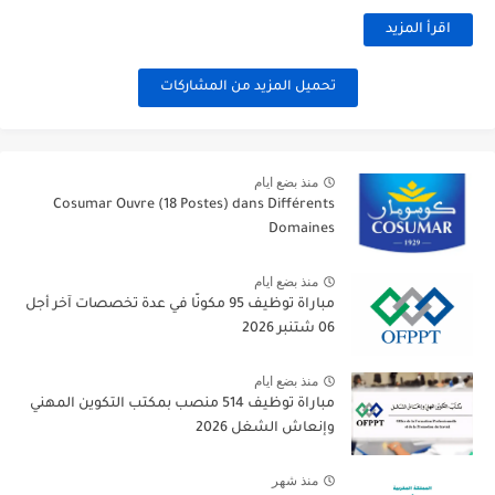
اقرأ المزيد
تحميل المزيد من المشاركات
منذ بضع ايام
Cosumar Ouvre (18 Postes) dans Différents
Domaines
منذ بضع ايام
مباراة توظيف 95 مكونًا في عدة تخصصات آخر أجل
06 شتنبر 2026
منذ بضع ايام
مباراة توظيف 514 منصب بمكتب التكوين المهني
وإنعاش الشغل 2026
منذ شهر