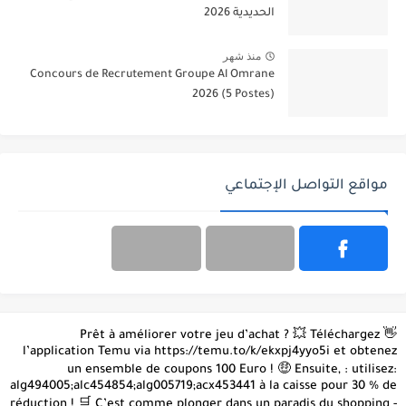
الحديدية 2026
منذ شهر
Concours de Recrutement Groupe Al Omrane
2026 (5 Postes)
مواقع التواصل الإجتماعي
👋 Prêt à améliorer votre jeu d’achat ? 💥 Téléchargez
l’application Temu via https://temu.to/k/ekxpj4yyo5i et obtenez
un ensemble de coupons 100 Euro ! 🤑 Ensuite, : utilisez:
alg494005;alc454854;alg005719;acx453441 à la caisse pour 30 % de
réduction ! 🛒 C’est comme plonger dans un paradis du shopping -