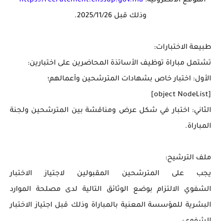
الموقع ا
لالكترونية:
https://recrutement.enssup.gov.ma
وذلك قبل
2025/11/26.
طبيعة الاختبارات:
تشتمل مباراة توظيف الأساتذة المحاضرين على اختبارين:
الأول:
اختبار خاص بشهادات المترشحين وأعمالهم؛
[object NodeList]
الثاني:
اختبار في شكل عرض ومناقشة بين المترشحين ولجنة
المباراة.
ملف الترشيح:
يجب على المترشحين المقبولين لاجتياز الاختبار
الشفوي
الالتزام بوضع الوثائق التالية لدى مصلحة الموارد
البشرية
للمؤسسة المعنية بالمباراة وذلك قبل اجتياز الاختبار