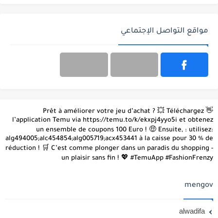
مواقع التواصل الإجتماعي
👋 Prêt à améliorer votre jeu d’achat ? 💥 Téléchargez
l’application Temu via https://temu.to/k/ekxpj4yyo5i et obtenez
un ensemble de coupons 100 Euro ! 🤑 Ensuite, : utilisez:
alg494005;alc454854;alg005719;acx453441 à la caisse pour 30 % de
réduction ! 🛒 C’est comme plonger dans un paradis du shopping -
un plaisir sans fin ! 💖 #TemuApp #FashionFrenzy
mengov
alwadifa