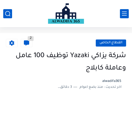
2
القطاع الخاص
شركة يزاكي Yazaki توظيف 100 عامل
وعاملة كابلاج
alwadifa365
اخر تحديث :
منذ بضع اعوام
3 دقائق للقراءة