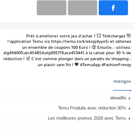
👋 Prêt à améliorer votre jeu d’achat ? 💥 Téléchargez
l’application Temu via https://temu.to/k/ekxpj4yyo5i et obtenez
un ensemble de coupons 100 Euro ! 🤑 Ensuite, : utilisez:
alg494005;alc454854;alg005719;acx453441 à la caisse pour 30 % de
réduction ! 🛒 C’est comme plonger dans un paradis du shopping -
un plaisir sans fin ! 💖 #TemuApp #FashionFrenzy
mengov
alwadifa
Temu Produits avec réduction 30%
Les meilleures promos 2026 avec Temu