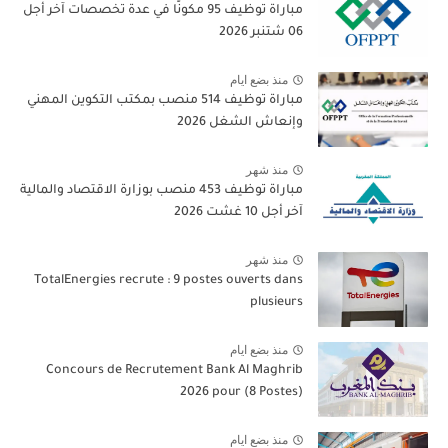
مباراة توظيف 95 مكونًا في عدة تخصصات آخر أجل
06 شتنبر 2026
منذ بضع ايام
مباراة توظيف 514 منصب بمكتب التكوين المهني
وإنعاش الشغل 2026
منذ شهر
مباراة توظيف 453 منصب بوزارة الاقتصاد والمالية
آخر أجل 10 غشت 2026
منذ شهر
TotalEnergies recrute : 9 postes ouverts dans
plusieurs
منذ بضع ايام
Concours de Recrutement Bank Al Maghrib
2026 pour (8 Postes)
منذ بضع ايام