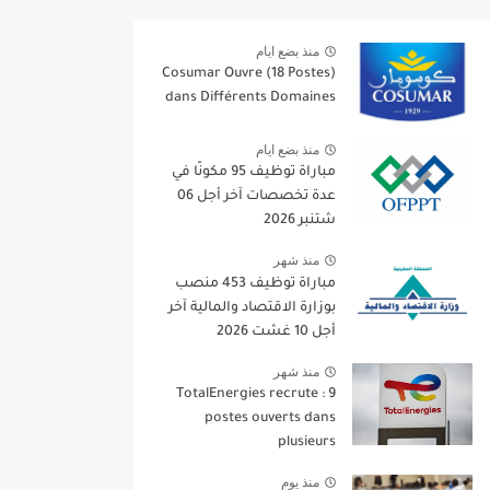
منذ بضع ايام
Cosumar Ouvre (18 Postes)
dans Différents Domaines
منذ بضع ايام
مباراة توظيف 95 مكونًا في
عدة تخصصات آخر أجل 06
شتنبر 2026
منذ شهر
مباراة توظيف 453 منصب
بوزارة الاقتصاد والمالية آخر
أجل 10 غشت 2026
منذ شهر
TotalEnergies recrute : 9
postes ouverts dans
plusieurs
منذ يوم