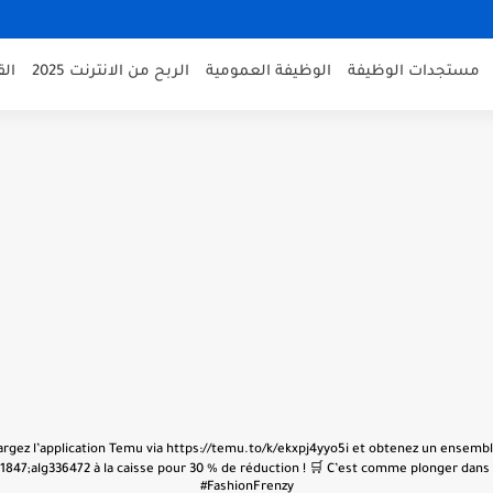
مستجدات الوظيفة
الوظيفة العمومية
الربح من الانترنت 2025
ال
échargez l’application Temu via https://temu.to/k/ekxpj4yyo5i et obtenez un ensembl
847;alg336472 à la caisse pour 30 % de réduction ! 🛒 C’est comme plonger dans u
#FashionFrenzy