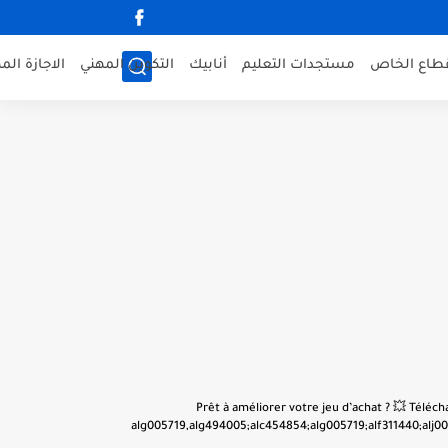
قطاع الخاص
مستجدات التعليم
أنابيك
التكوين المهني
الاجازة الم
👋 Prêt à améliorer votre jeu d’achat ? 💥 Tél
alg005719,alg494005;alc454854;alg005719;alf311440;alj001