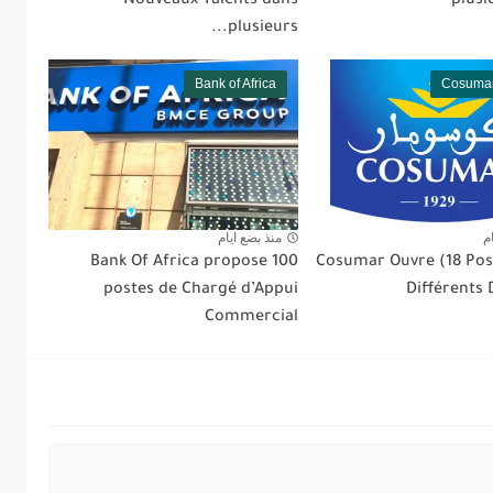
Nouveaux Talents dans
plusi
plusieurs...
Bank of Africa
Cosumar
م
منذ بضع ايام
Bank Of Africa propose 100
Cosumar Ouvre (18 Pos
postes de Chargé d’Appui
Différents
Commercial