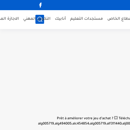
قطاع الخاص
مستجدات التعليم
أنابيك
التكوين المهني
الاجازة الم
👋 Prêt à améliorer votre jeu d’achat ? 💥 Tél
alg005719,alg494005;alc454854;alg005719;alf311440;alj001