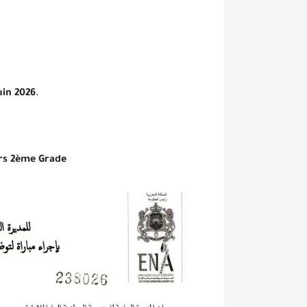
uin 2026
.
rs 2ème Grade