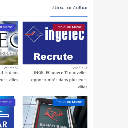
مقالات قد تهمك
au Maroc
Emploi au Maroc
منذ يوم
منذ يوم
fils dans
INGELEC ouvre 11 nouvelles
eurs villes
opportunités dans plusieurs
villes ...
 recrute
Emploi au Maroc