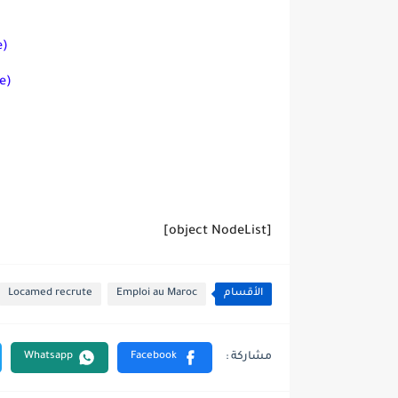
e)
e)
[object NodeList]
الأقسام
Emploi au Maroc
Locamed recrute