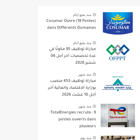
منذ بضع ايام
Cosumar Ouvre (18 Postes)
dans Différents Domaines
منذ بضع ايام
مباراة توظيف 95 مكونًا في
عدة تخصصات آخر أجل 06
شتنبر 2026
منذ شهر
مباراة توظيف 453 منصب
بوزارة الاقتصاد والمالية آخر
أجل 10 غشت 2026
منذ شهر
TotalEnergies recrute : 9
postes ouverts dans
plusieurs
منذ يوم