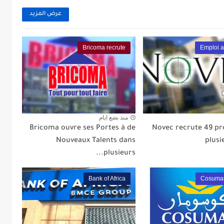
عرض المزيد
Bricoma recrute
Emploi 
منذ بضع ايام
Bricoma ouvre ses Portes à de
Novec recrute 49 pro
Nouveaux Talents dans
plusi
plusieurs...
Bank of Africa
Cosumar