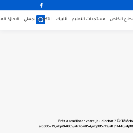
قطاع الخاص
مستجدات التعليم
أنابيك
التكوين المهني
الاجازة الم
👋 Prêt à améliorer votre jeu d’achat ? 💥 Tél
alg005719,alg494005;alc454854;alg005719;alf311440;alj001