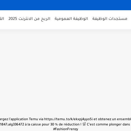
مستجدات الوظيفة
الوظيفة العمومية
الربح من الانترنت 2025
ال
échargez l’application Temu via https://temu.to/k/ekxpj4yyo5i et obtenez un ensembl
847;alg336472 à la caisse pour 30 % de réduction ! 🛒 C’est comme plonger dans u
#FashionFrenzy