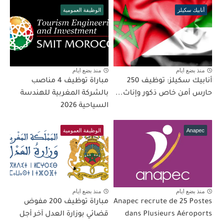
أنابيك سكيلز
الوظيفة العمومية
منذ بضع ايام
منذ بضع ايام
أنابيك سكيلز: توظيف 250
مباراة توظيف 4 مناصب
حارس أمن خاص ذكور وإناث...
بالشركة المغربية للهندسة
السياحية 2026
Anapec
الوظيفة العمومية
منذ بضع ايام
منذ بضع ايام
Anapec recrute de 25 Postes
مباراة توظيف 200 مفوض
dans Plusieurs Aéroports
قضائي بوزارة العدل آخر أجل