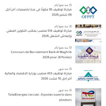
منذ بضع ايام
مباراة توظيف 95 مكونًا في عدة تخصصات آخر أجل
06 شتنبر 2026
منذ بضع ايام
مباراة توظيف 514 منصب بمكتب التكوين المهني
وإنعاش الشغل 2026
منذ بضع ايام
Concours de Recrutement Bank Al Maghrib
2026 pour (8 Postes)
منذ شهر
مباراة توظيف 453 منصب بوزارة الاقتصاد والمالية
آخر أجل 10 غشت 2026
منذ شهر
TotalEnergies recrute : 9 postes ouverts dans
plusieurs