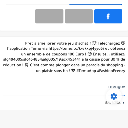
👋 Prêt à améliorer votre jeu d’achat ? 💥 Téléchargez
l’application Temu via https://temu.to/k/ekxpj4yyo5i et obtenez
un ensemble de coupons 100 Euro ! 🤑 Ensuite, : utilisez:
alg494005;alc454854;alg005719;acx453441 à la caisse pour 30 % de
réduction ! 🛒 C’est comme plonger dans un paradis du shopping -
un plaisir sans fin ! 💖 #TemuApp #FashionFrenzy
mengov
alwadifa
Temu Produits avec réduction 30%
Les meilleures promos 2026 avec Temu