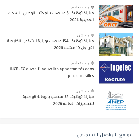
منذ بضع ايام
مباراة توظيف 5 مناصب بالمكتب الوطني للسكك
الحديدية 2026
منذ شهر
مباراة توظيف 154 منصب بوزارة الشؤون الخارجية
آخر أجل 10 غشت 2026
منذ بضع ايام
INGELEC ouvre 11 nouvelles opportunités dans
plusieurs villes
منذ شهر
مباراة توظيف 52 منصب بالوكالة الوطنية
للتجهيزات العامة 2026
مواقع التواصل الإجتماعي