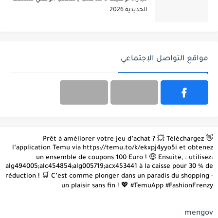
الحديدية 2026
مواقع التواصل الإجتماعي
👋 Prêt à améliorer votre jeu d’achat ? 💥 Téléchargez
l’application Temu via https://temu.to/k/ekxpj4yyo5i et obtenez
un ensemble de coupons 100 Euro ! 🤑 Ensuite, : utilisez:
alg494005;alc454854;alg005719;acx453441 à la caisse pour 30 % de
réduction ! 🛒 C’est comme plonger dans un paradis du shopping -
un plaisir sans fin ! 💖 #TemuApp #FashionFrenzy
mengov