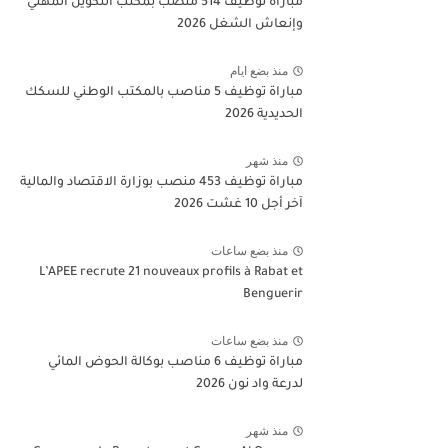
مباراة توظيف 514 منصب بمكتب التكوين المهني
وإنعاش الشغل 2026
منذ بضع ايام
مباراة توظيف 5 مناصب بالمكتب الوطني للسكك
الحديدية 2026
منذ شهر
مباراة توظيف 453 منصب بوزارة الاقتصاد والمالية
آخر أجل 10 غشت 2026
منذ بضع ساعات
L’APEE recrute 21 nouveaux profils à Rabat et
Benguerir
منذ بضع ساعات
مباراة توظيف 6 مناصب بوكالة الحوض المائي
لدرعة واد نون 2026
منذ شهر