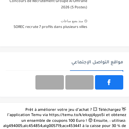
Concours de Recrutement Groupe Al Omrane
2026 (5 Postes)
منذ بضع ساعات
SOREC recrute 7 profils dans plusieurs villes
مواقع التواصل الإجتماعي
👋 Prêt à améliorer votre jeu d’achat ? 💥 Téléchargez
l’application Temu via https://temu.to/k/ekxpj4yyo5i et obtenez
un ensemble de coupons 100 Euro ! 🤑 Ensuite, : utilisez:
alg494005;alc454854;alg005719;acx453441 à la caisse pour 30 % de