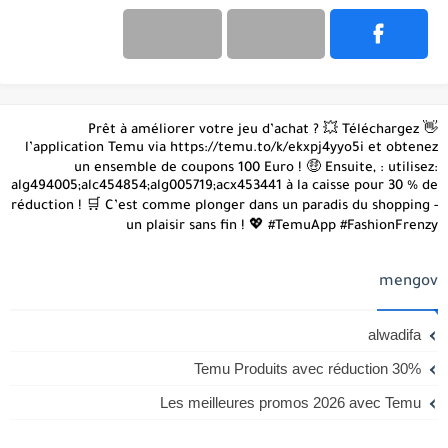
👋 Prêt à améliorer votre jeu d’achat ? 💥 Téléchargez
l’application Temu via https://temu.to/k/ekxpj4yyo5i et obtenez
un ensemble de coupons 100 Euro ! 🤑 Ensuite, : utilisez:
alg494005;alc454854;alg005719;acx453441 à la caisse pour 30 % de
réduction ! 🛒 C’est comme plonger dans un paradis du shopping -
un plaisir sans fin ! 💖 #TemuApp #FashionFrenzy
mengov
alwadifa
Temu Produits avec réduction 30%
Les meilleures promos 2026 avec Temu