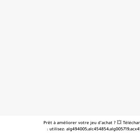
👋 Prêt à améliorer votre jeu d’achat ? 💥 Téléc
: utilisez: alg494005;alc454854;alg005719;acx4