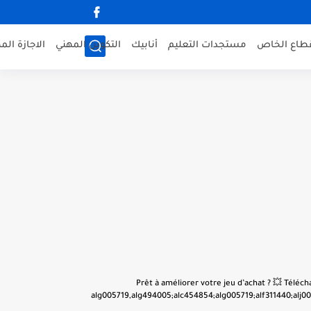
قطاع الخاص
مستجدات التعليم
أنابيك
التكوين المهني
الاجازة الم
👋 Prêt à améliorer votre jeu d’achat ? 💥 Tél
alg005719,alg494005;alc454854;alg005719;alf311440;alj001