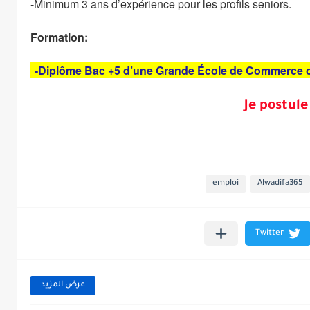
-Minimum 3 ans d’expérience pour les profils seniors.
Formation:
-Diplôme Bac +5 d’une Grande École de Commerce o
Je postule
emploi
Alwadifa365
عرض المزيد