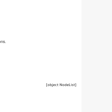
ons.
[object NodeList]