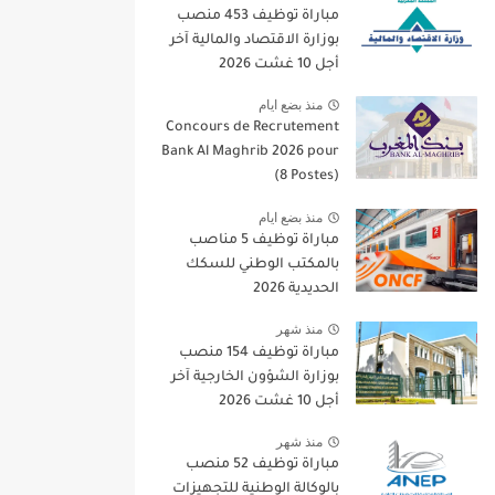
مباراة توظيف 453 منصب
بوزارة الاقتصاد والمالية آخر
أجل 10 غشت 2026
منذ بضع ايام
Concours de Recrutement
Bank Al Maghrib 2026 pour
(8 Postes)
منذ بضع ايام
مباراة توظيف 5 مناصب
بالمكتب الوطني للسكك
الحديدية 2026
منذ شهر
مباراة توظيف 154 منصب
بوزارة الشؤون الخارجية آخر
أجل 10 غشت 2026
منذ شهر
مباراة توظيف 52 منصب
بالوكالة الوطنية للتجهيزات