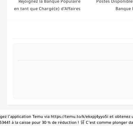
Rejoignez la Banque Populaire
(12) Postes Disponibl
en tant que Chargé(e) d’Affaires
Banque 
hargez l’application Temu via https://temu.to/k/ekxpj4yyo5i et obtene
53441 à la caisse pour 30 % de réduction ! 🛒 C’est comme plonger dans