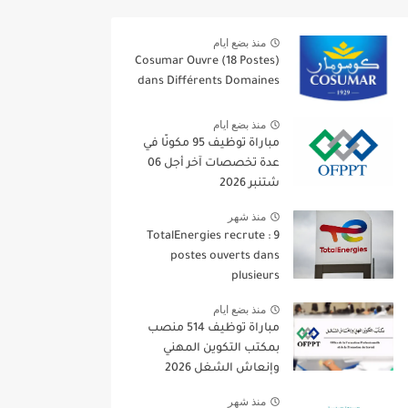
منذ بضع ايام
Cosumar Ouvre (18 Postes)
dans Différents Domaines
منذ بضع ايام
مباراة توظيف 95 مكونًا في
عدة تخصصات آخر أجل 06
شتنبر 2026
منذ شهر
TotalEnergies recrute : 9
postes ouverts dans
plusieurs
منذ بضع ايام
مباراة توظيف 514 منصب
بمكتب التكوين المهني
وإنعاش الشغل 2026
منذ شهر