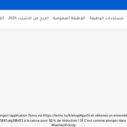
مستجدات الوظيفة
الوظيفة العمومية
الربح من الانترنت 2025
ال
échargez l’application Temu via https://temu.to/k/ekxpj4yyo5i et obtenez un ensembl
847;alg336472 à la caisse pour 30 % de réduction ! 🛒 C’est comme plonger dans u
#FashionFrenzy