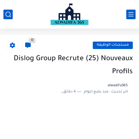
0
مستجدات الوظيفة
Dislog Group Recrute (25) Nouveaux
Profils
alwadifa365
اخر تحديث :
منذ بضع اعوام
4 دقائق للقراءة