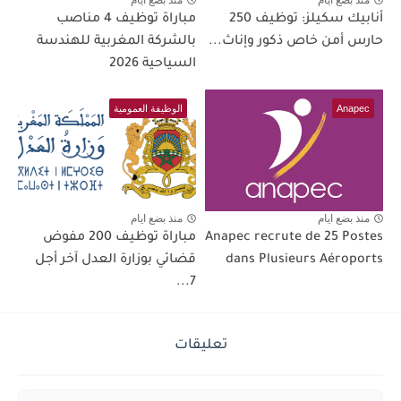
أنابيك سكيلز: توظيف 250
مباراة توظيف 4 مناصب
حارس أمن خاص ذكور وإناث...
بالشركة المغربية للهندسة
السياحية 2026
Anapec
الوظيفة العمومية
منذ بضع ايام
منذ بضع ايام
Anapec recrute de 25 Postes
مباراة توظيف 200 مفوض
dans Plusieurs Aéroports
قضائي بوزارة العدل آخر أجل
7...
تعليقات