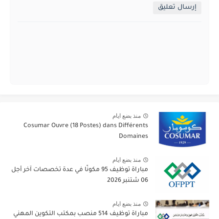
إرسال تعليق
منذ بضع ايام
Cosumar Ouvre (18 Postes) dans Différents
Domaines
منذ بضع ايام
مباراة توظيف 95 مكونًا في عدة تخصصات آخر أجل
06 شتنبر 2026
منذ بضع ايام
مباراة توظيف 514 منصب بمكتب التكوين المهني