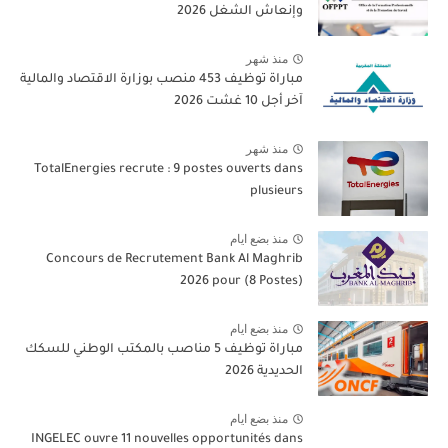
وإنعاش الشغل 2026
منذ شهر
مباراة توظيف 453 منصب بوزارة الاقتصاد والمالية
آخر أجل 10 غشت 2026
منذ شهر
TotalEnergies recrute : 9 postes ouverts dans
plusieurs
منذ بضع ايام
Concours de Recrutement Bank Al Maghrib
2026 pour (8 Postes)
منذ بضع ايام
مباراة توظيف 5 مناصب بالمكتب الوطني للسكك
الحديدية 2026
منذ بضع ايام
INGELEC ouvre 11 nouvelles opportunités dans