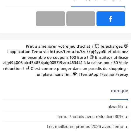
👋 Prêt à améliorer votre jeu d’achat ? 💥 Téléchargez
l’application Temu via https://temu.to/k/ekxpj4yyo5i et obtenez
un ensemble de coupons 100 Euro ! 🤑 Ensuite, : utilisez:
alg494005;alc454854;alg005719;acx453441 à la caisse pour 30 % de
réduction ! 🛒 C’est comme plonger dans un paradis du shopping -
un plaisir sans fin ! 💖 #TemuApp #FashionFrenzy
mengov
alwadifa
Temu Produits avec réduction 30%
Les meilleures promos 2026 avec Temu