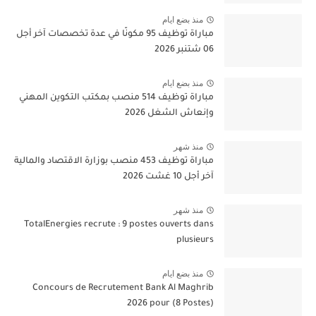
منذ بضع ايام
مباراة توظيف 95 مكونًا في عدة تخصصات آخر أجل
06 شتنبر 2026
منذ بضع ايام
مباراة توظيف 514 منصب بمكتب التكوين المهني
وإنعاش الشغل 2026
منذ شهر
مباراة توظيف 453 منصب بوزارة الاقتصاد والمالية
آخر أجل 10 غشت 2026
منذ شهر
TotalEnergies recrute : 9 postes ouverts dans
plusieurs
منذ بضع ايام
Concours de Recrutement Bank Al Maghrib
2026 pour (8 Postes)