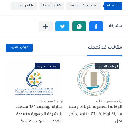
الأقسام
مستجدات الوظيفة
Alwadifa365
Emploi public
مقالات قد تهمك
عرض المزيد
الوظيفة العمومية
الوظيفة العمومية
منذ بضع ساعات
منذ بضع ساعات
الوكالة الحضرية للرباط وسلا
مباراة توظيف 174 منصب
مباراة توظيف 07 مناصب آخر
بالشركة الجهوية متعددة
أجل...
الخدمات سوس ماسة