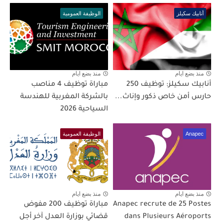
أنابيك سكيلز
الوظيفة العمومية
منذ بضع ايام
منذ بضع ايام
أنابيك سكيلز: توظيف 250
مباراة توظيف 4 مناصب
حارس أمن خاص ذكور وإناث...
بالشركة المغربية للهندسة
السياحية 2026
Anapec
الوظيفة العمومية
منذ بضع ايام
منذ بضع ايام
Anapec recrute de 25 Postes
مباراة توظيف 200 مفوض
dans Plusieurs Aéroports
قضائي بوزارة العدل آخر أجل