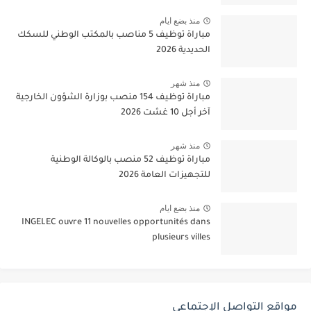
منذ بضع ايام
مباراة توظيف 5 مناصب بالمكتب الوطني للسكك
الحديدية 2026
منذ شهر
مباراة توظيف 154 منصب بوزارة الشؤون الخارجية
آخر أجل 10 غشت 2026
منذ شهر
مباراة توظيف 52 منصب بالوكالة الوطنية
للتجهيزات العامة 2026
منذ بضع ايام
INGELEC ouvre 11 nouvelles opportunités dans
plusieurs villes
مواقع التواصل الإجتماعي