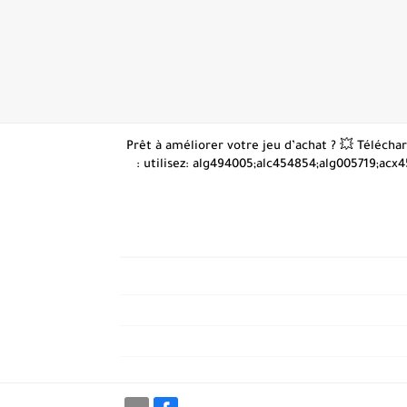
👋 Prêt à améliorer votre jeu d’achat ? 💥 Téléc
: utilisez: alg494005;alc454854;alg005719;acx4