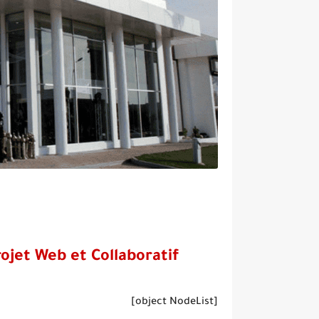
ojet Web et Collaboratif
[object NodeList]