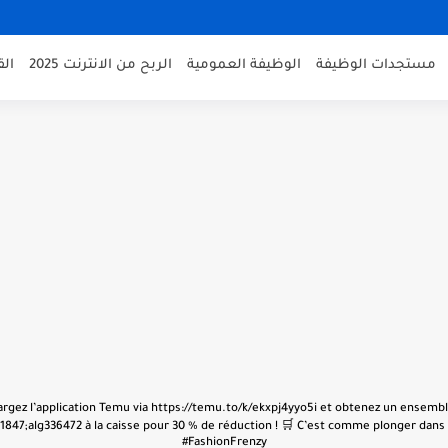
مستجدات الوظيفة
الوظيفة العمومية
الربح من الانترنت 2025
ال
échargez l’application Temu via https://temu.to/k/ekxpj4yyo5i et obtenez un ensembl
847;alg336472 à la caisse pour 30 % de réduction ! 🛒 C’est comme plonger dans u
#FashionFrenzy