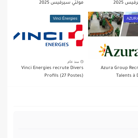
يس 2025
مولتي سيرفيس 2025
Vinci Énergies
AZURA
منذ عام
Vinci Energies recrute Divers
Azura Group Recr
Profils (27 Postes)
Talents à