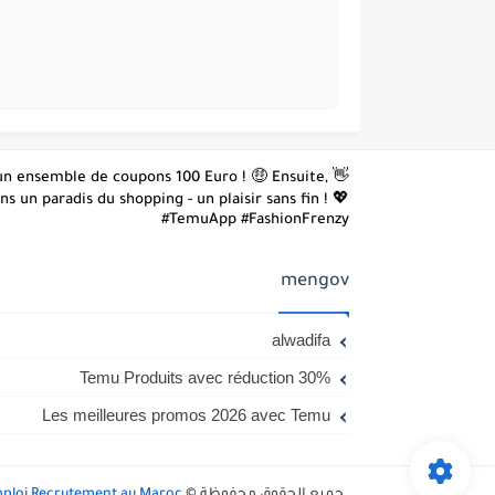
z un ensemble de coupons 100 Euro ! 🤑 Ensuite,
 un paradis du shopping - un plaisir sans fin ! 💖
#TemuApp #FashionFrenzy
mengov
alwadifa
Temu Produits avec réduction 30%
Les meilleures promos 2026 avec Temu
جميع الحقوق محفوظة ©
ALWADIFA 365 Emploi Recrutement au Maroc -