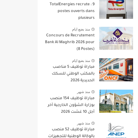
TotalEnergies recrute : 9
postes ouverts dans
plusieurs
منذ بضع ايام
Concours de Recrutement
Bank Al Maghrib 2026 pour
(8 Postes)
منذ بضع ايام
مباراة توظيف 5 مناصب
بالمكتب الوطني للسكك
الحديدية 2026
منذ شهر
مباراة توظيف 154 منصب
بوزارة الشؤون الخارجية آخر
أجل 10 غشت 2026
منذ شهر
مباراة توظيف 52 منصب
بالوكالة الوطنية للتجهيزات