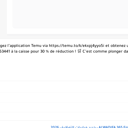
hargez l’application Temu via https://temu.to/k/ekxpj4yyo5i et obtene
53441 à la caisse pour 30 % de réduction ! 🛒 C’est comme plonger dans
 جديد مباريات التوظيف 2026