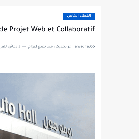
القطاع الخاص
de Projet Web et Collaboratif
alwadifa365
اخر تحديث :
منذ بضع اعوام
3 دقائق للقراءة