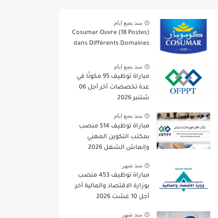
منذ بضع ايام
Cosumar Ouvre (18 Postes)
dans Différents Domaines
منذ بضع ايام
مباراة توظيف 95 مكونًا في
عدة تخصصات آخر أجل 06
شتنبر 2026
منذ بضع ايام
مباراة توظيف 514 منصب
بمكتب التكوين المهني
وإنعاش الشغل 2026
منذ شهر
مباراة توظيف 453 منصب
بوزارة الاقتصاد والمالية آخر
أجل 10 غشت 2026
منذ شهر