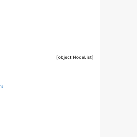
[object NodeList]
rs