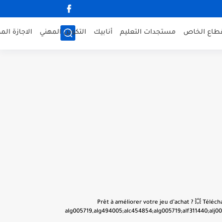
قطاع الخاص
مستجدات التعليم
أنابيك
التكوين المهني
الاجازة الم
👋 Prêt à améliorer votre jeu d’achat ? 💥 Tél
alg005719,alg494005;alc454854;alg005719;alf311440;alj001