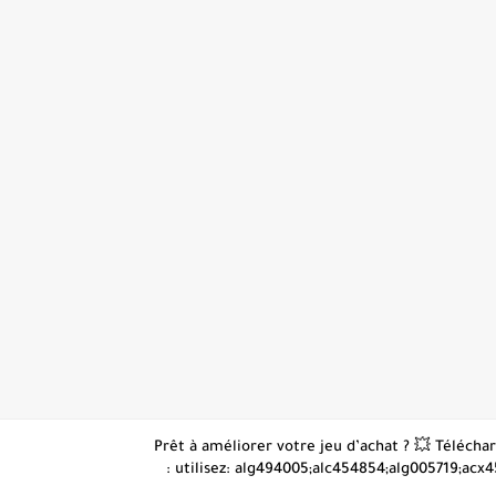
👋 Prêt à améliorer votre jeu d’achat ? 💥 Téléc
: utilisez: alg494005;alc454854;alg005719;acx4