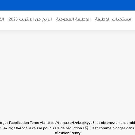
مستجدات الوظيفة
الوظيفة العمومية
الربح من الانترنت 2025
ال
échargez l’application Temu via https://temu.to/k/ekxpj4yyo5i et obtenez un ensembl
847;alg336472 à la caisse pour 30 % de réduction ! 🛒 C’est comme plonger dans u
#FashionFrenzy