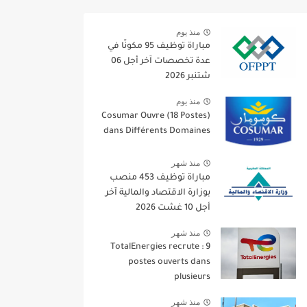
منذ يوم
مباراة توظيف 95 مكونًا في
عدة تخصصات آخر أجل 06
شتنبر 2026
منذ يوم
Cosumar Ouvre (18 Postes)
dans Différents Domaines
منذ شهر
مباراة توظيف 453 منصب
بوزارة الاقتصاد والمالية آخر
أجل 10 غشت 2026
منذ شهر
TotalEnergies recrute : 9
postes ouverts dans
plusieurs
منذ شهر