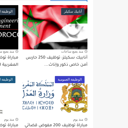
أنابيك سكيلز
الوظيفة ا
منذ بضع ساعات
منذ بضع س
أنابيك سكيلز: توظيف 250 حارس
أمن خاص ذكور وإناث...
المغربية لل
الوظيفة العمومية
الوظيفة ا
منذ يوم
منذ يوم
مباراة توظيف 200 مفوض قضائي