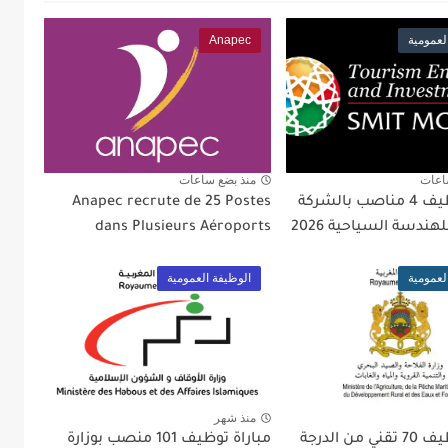
لعمومية
Anapec
اعات
منذ بضع ساعات
مباراة توظيف 4 مناصب بالشركة
Anapec recrute de 25 Postes
هندسة السياحية 2026
dans Plusieurs Aéroports
لعمومية
الوظيفة العمومية
منذ شهر
مباراة توظيف 70 تقني من الدرجة
مباراة توظيف 101 منصب بوزارة