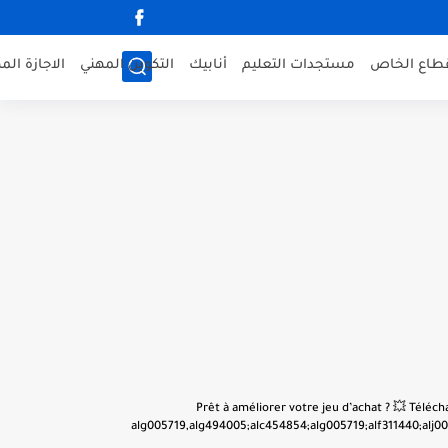
قطاع الخاص
مستجدات التعليم
أنابيك
التكوين المهني
الاجازة الم
👋 Prêt à améliorer votre jeu d’achat ? 💥 Tél
alg005719,alg494005;alc454854;alg005719;alf311440;alj001