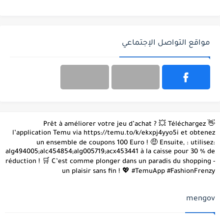
مواقع التواصل الإجتماعي
👋 Prêt à améliorer votre jeu d’achat ? 💥 Téléchargez
l’application Temu via https://temu.to/k/ekxpj4yyo5i et obtenez
un ensemble de coupons 100 Euro ! 🤑 Ensuite, : utilisez:
alg494005;alc454854;alg005719;acx453441 à la caisse pour 30 % de
réduction ! 🛒 C’est comme plonger dans un paradis du shopping -
un plaisir sans fin ! 💖 #TemuApp #FashionFrenzy
mengov