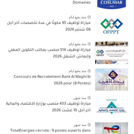
Domaines
منذ بضع ايام
مباراة توظيف 95 مكونًا في عدة تخصصات آخر أجل
06 شتنبر 2026
منذ بضع ايام
مباراة توظيف 514 منصب بمكتب التكوين المهني
وإنعاش الشغل 2026
منذ بضع ايام
Concours de Recrutement Bank Al Maghrib
2026 pour (8 Postes)
منذ شهر
مباراة توظيف 453 منصب بوزارة الاقتصاد والمالية
آخر أجل 10 غشت 2026
منذ شهر
TotalEnergies recrute : 9 postes ouverts dans