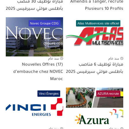
Amendis à Tanger, recrute
مباراة توظيف 30 منصب
Plusieurs 10 Profils
بأطلس مولتي سيرفيس 2025
Novec Groupe CDG
Atlas Multiservices site officiel
منذ عام
منذ عام
مباراة توظيف 6 مناصب
(17) Nouvelles Offres
بأطلس مولتي سيرفيس 2025
d’embauche chez NOVEC
Maroc
Vinci Énergies
AZURA recrute
منذ عام
منذ عام