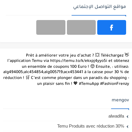
مواقع التواصل الإجتماعي
👋 Prêt à améliorer votre jeu d’achat ? 💥 Téléchargez
l’application Temu via https://temu.to/k/ekxpj4yyo5i et obtenez
un ensemble de coupons 100 Euro ! 🤑 Ensuite, : utilisez:
alg494005;alc454854;alg005719;acx453441 à la caisse pour 30 % de
réduction ! 🛒 C’est comme plonger dans un paradis du shopping -
un plaisir sans fin ! 💖 #TemuApp #FashionFrenzy
mengov
alwadifa
Temu Produits avec réduction 30%