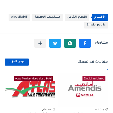
الأقسام
القطاع الخاص
مستجدات الوظيفة
Alwadifa365
Emploi public
مقالات قد تهمك
عرض المزيد
Atlas Multiservices site officiel
Emploi au Maroc
منذ عام
منذ عام