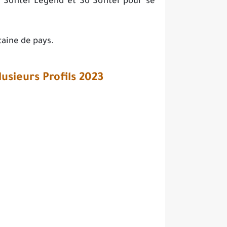
 Sofitel Legend et So Sofitel pour se
taine de pays.
usieurs Profils 2023