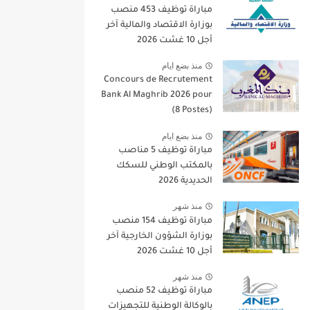
مباراة توظيف 453 منصب
بوزارة الاقتصاد والمالية آخر
أجل 10 غشت 2026
منذ بضع ايام
Concours de Recrutement
Bank Al Maghrib 2026 pour
(8 Postes)
منذ بضع ايام
مباراة توظيف 5 مناصب
بالمكتب الوطني للسكك
الحديدية 2026
منذ شهر
مباراة توظيف 154 منصب
بوزارة الشؤون الخارجية آخر
أجل 10 غشت 2026
منذ شهر
مباراة توظيف 52 منصب
بالوكالة الوطنية للتجهيزات