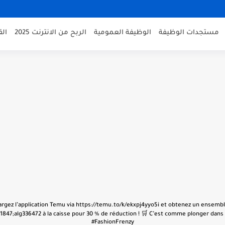
مستجدات الوظيفة
الوظيفة العمومية
الربح من الانترنت 2025
ال
échargez l’application Temu via https://temu.to/k/ekxpj4yyo5i et obtenez un ensembl
847;alg336472 à la caisse pour 30 % de réduction ! 🛒 C’est comme plonger dans u
#FashionFrenzy