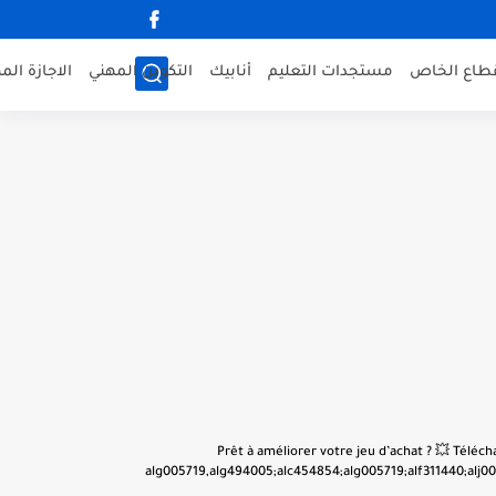
قطاع الخاص
مستجدات التعليم
أنابيك
التكوين المهني
الاجازة الم
👋 Prêt à améliorer votre jeu d’achat ? 💥 Tél
alg005719,alg494005;alc454854;alg005719;alf311440;alj001