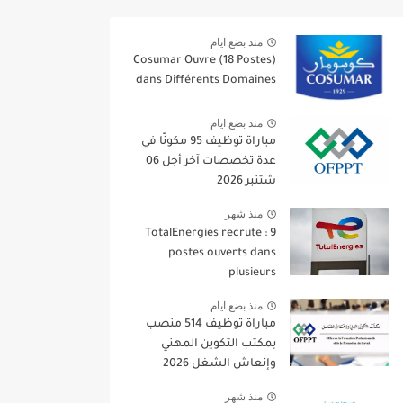
منذ بضع ايام
Cosumar Ouvre (18 Postes)
dans Différents Domaines
منذ بضع ايام
مباراة توظيف 95 مكونًا في
عدة تخصصات آخر أجل 06
شتنبر 2026
منذ شهر
TotalEnergies recrute : 9
postes ouverts dans
plusieurs
منذ بضع ايام
مباراة توظيف 514 منصب
بمكتب التكوين المهني
وإنعاش الشغل 2026
منذ شهر