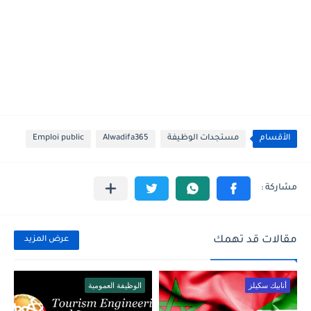
الأقسام
مستجدات الوظيفة
Alwadifa365
Emploi public
مقالات قد تهمك
عرض المزيد
أنابيك سكيلز
الوظيفة العمومية