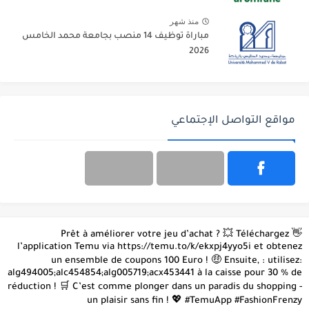
منذ شهر
مباراة توظيف 14 منصب بجامعة محمد الخامس
2026
مواقع التواصل الإجتماعي
👋 Prêt à améliorer votre jeu d’achat ? 💥 Téléchargez
l’application Temu via https://temu.to/k/ekxpj4yyo5i et obtenez
un ensemble de coupons 100 Euro ! 🤑 Ensuite, : utilisez:
alg494005;alc454854;alg005719;acx453441 à la caisse pour 30 % de
réduction ! 🛒 C’est comme plonger dans un paradis du shopping -
un plaisir sans fin ! 💖 #TemuApp #FashionFrenzy