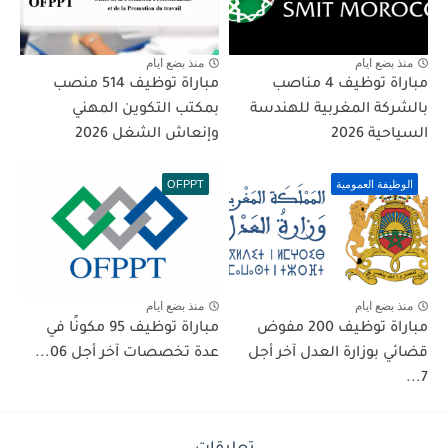
منذ بضع ايام
منذ بضع ايام
مباراة توظيف 4 مناصب
مباراة توظيف 514 منصب
بالشركة المغربية للهندسة
بمكتب التكوين المهني
السياحية 2026
وإنعاش الشغل 2026
الوظيفة العمومية
OFPPT
منذ بضع ايام
منذ بضع ايام
مباراة توظيف 200 مفوض
مباراة توظيف 95 مكونًا في
قضائي بوزارة العدل آخر أجل
عدة تخصصات آخر أجل 06...
7...