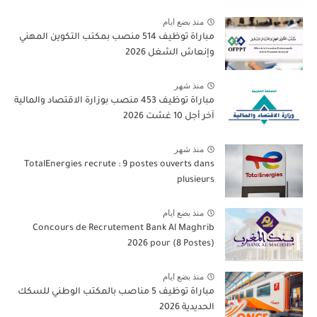
منذ بضع ايام
مباراة توظيف 514 منصب بمكتب التكوين المهني
وإنعاش الشغل 2026
منذ شهر
مباراة توظيف 453 منصب بوزارة الاقتصاد والمالية
آخر أجل 10 غشت 2026
منذ شهر
TotalEnergies recrute : 9 postes ouverts dans
plusieurs
منذ بضع ايام
Concours de Recrutement Bank Al Maghrib
2026 pour (8 Postes)
منذ بضع ايام
مباراة توظيف 5 مناصب بالمكتب الوطني للسكك
الحديدية 2026