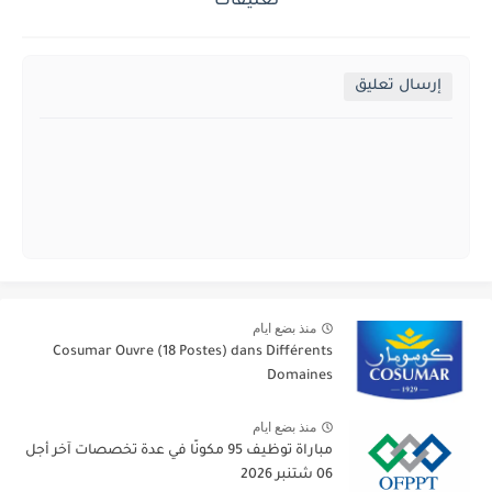
تعليقات
إرسال تعليق
منذ بضع ايام
Cosumar Ouvre (18 Postes) dans Différents
Domaines
منذ بضع ايام
مباراة توظيف 95 مكونًا في عدة تخصصات آخر أجل
06 شتنبر 2026