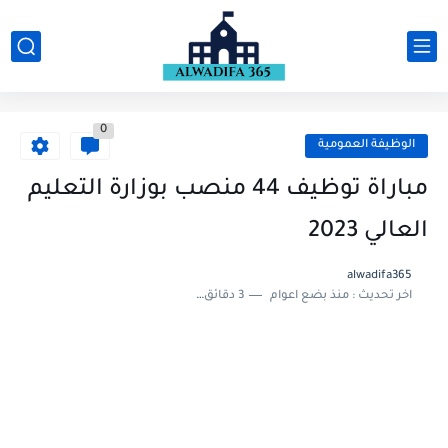
0
الوظيفة العمومية
مباراة توظيف 44 منصب بوزارة التعليم
العالي 2023
alwadifa365
اخر تحديث :
منذ بضع اعوام
3 دقائق للقراءة