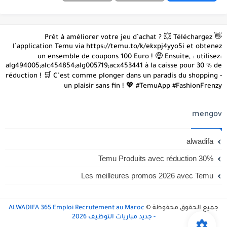
👋 Prêt à améliorer votre jeu d’achat ? 💥 Téléchargez
l’application Temu via https://temu.to/k/ekxpj4yyo5i et obtenez
un ensemble de coupons 100 Euro ! 🤑 Ensuite, : utilisez:
alg494005;alc454854;alg005719;acx453441 à la caisse pour 30 % de
réduction ! 🛒 C’est comme plonger dans un paradis du shopping -
un plaisir sans fin ! 💖 #TemuApp #FashionFrenzy
mengov
alwadifa
Temu Produits avec réduction 30%
Les meilleures promos 2026 avec Temu
جميع الحقوق محفوظة ©
ALWADIFA 365 Emploi Recrutement au Maroc
- جديد مباريات التوظيف 2026