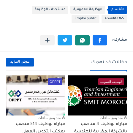
الأقسام
الوظيفة العمومية
مستجدات الوظيفة
Emploi public
Alwadifa365
مقالات قد تهمك
عرض المزيد
الوظيفة العمومية
OFPPT
منذ بضع ساعات
منذ بضع ساعات
مباراة توظيف 4 مناصب
مباراة توظيف 514 منصب
بالشركة المغربية للهندسة
بمكتب التكوين المهني