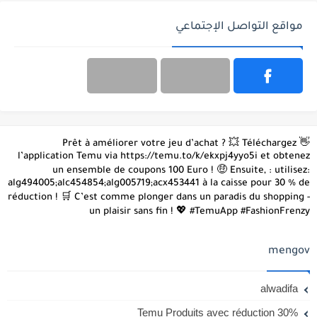
مواقع التواصل الإجتماعي
👋 Prêt à améliorer votre jeu d’achat ? 💥 Téléchargez
l’application Temu via https://temu.to/k/ekxpj4yyo5i et obtenez
un ensemble de coupons 100 Euro ! 🤑 Ensuite, : utilisez:
alg494005;alc454854;alg005719;acx453441 à la caisse pour 30 % de
réduction ! 🛒 C’est comme plonger dans un paradis du shopping -
un plaisir sans fin ! 💖 #TemuApp #FashionFrenzy
mengov
alwadifa
Temu Produits avec réduction 30%