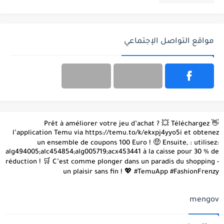
مواقع التواصل الإجتماعي
👋 Prêt à améliorer votre jeu d’achat ? 💥 Téléchargez
l’application Temu via https://temu.to/k/ekxpj4yyo5i et obtenez
un ensemble de coupons 100 Euro ! 🤑 Ensuite, : utilisez:
alg494005;alc454854;alg005719;acx453441 à la caisse pour 30 % de
réduction ! 🛒 C’est comme plonger dans un paradis du shopping -
un plaisir sans fin ! 💖 #TemuApp #FashionFrenzy
mengov