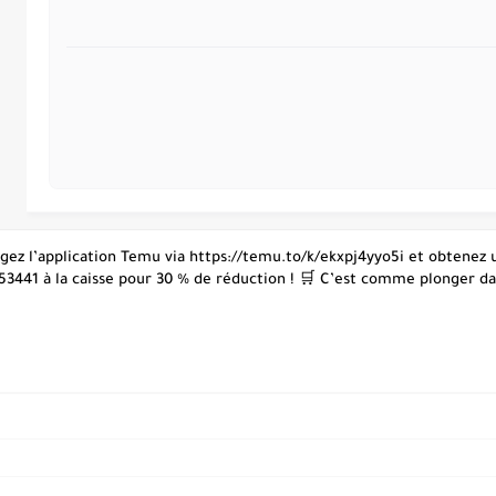
hargez l’application Temu via https://temu.to/k/ekxpj4yyo5i et obtene
53441 à la caisse pour 30 % de réduction ! 🛒 C’est comme plonger dans