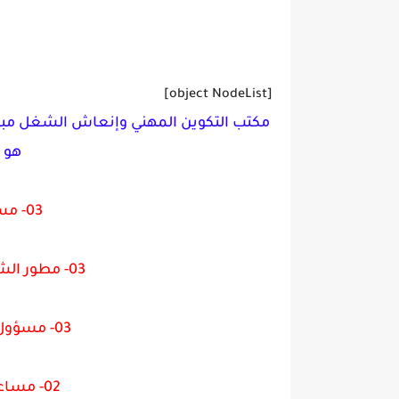
[object NodeList]
مكتب التكوين المهني وإنعاش الشغل
مباريا
هو 24 و27 ماي 2021
03- مسؤول صيانة البنايات
03- مطور الشراكات لتنمية فرص العمل
03- مسؤول المعلوميات والشبكات
02- مساعد اداري مكلف بالفوترة