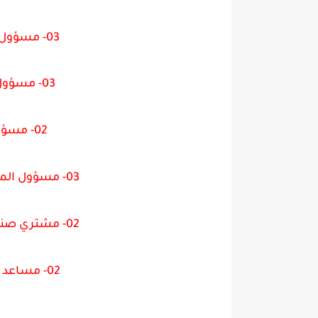
03- مسؤول فضاء حضانة المقاولات
03- مسؤول مختبر الصناعة الرقمية
02- مسؤول الضيعة البيداغوجية
03- مسؤول الموارد الديداكتيكية والوسائطية
02- مشتري صناعي / مصلحة شراء المعدات
02- مساعد اداري بمصلحة الصفقات