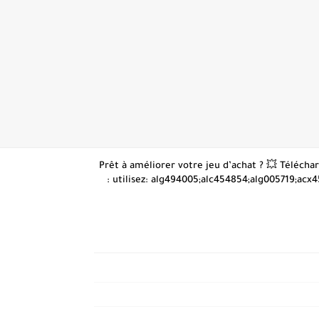
👋 Prêt à améliorer votre jeu d’achat ? 💥 Téléc
: utilisez: alg494005;alc454854;alg005719;acx4