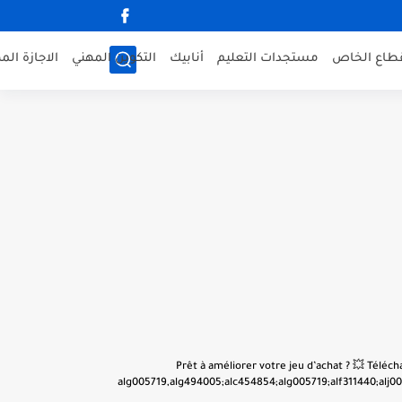
قطاع الخاص
مستجدات التعليم
أنابيك
التكوين المهني
الاجازة الم
👋 Prêt à améliorer votre jeu d’achat ? 💥 Tél
alg005719,alg494005;alc454854;alg005719;alf311440;alj001