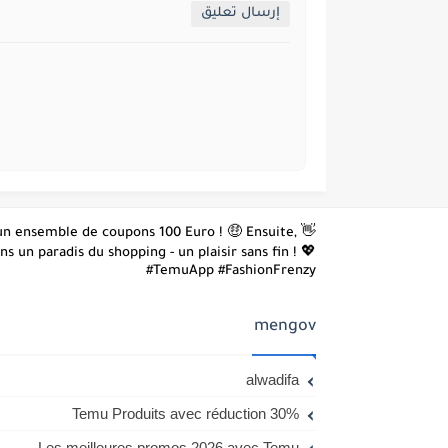
إرسال تعليق
z un ensemble de coupons 100 Euro ! 🤑 Ensuite,
 un paradis du shopping - un plaisir sans fin ! 💖
#TemuApp #FashionFrenzy
mengov
alwadifa
Temu Produits avec réduction 30%
Les meilleures promos 2026 avec Temu