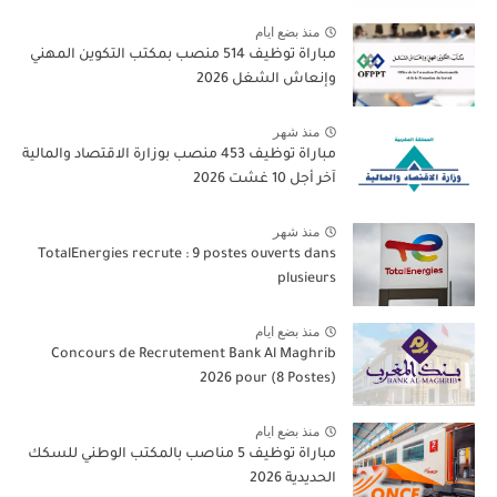
منذ بضع ايام
مباراة توظيف 514 منصب بمكتب التكوين المهني
وإنعاش الشغل 2026
منذ شهر
مباراة توظيف 453 منصب بوزارة الاقتصاد والمالية
آخر أجل 10 غشت 2026
منذ شهر
TotalEnergies recrute : 9 postes ouverts dans
plusieurs
منذ بضع ايام
Concours de Recrutement Bank Al Maghrib
2026 pour (8 Postes)
منذ بضع ايام
مباراة توظيف 5 مناصب بالمكتب الوطني للسكك
الحديدية 2026