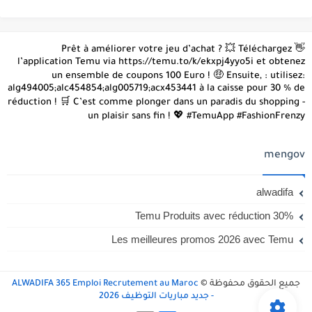
👋 Prêt à améliorer votre jeu d’achat ? 💥 Téléchargez
l’application Temu via https://temu.to/k/ekxpj4yyo5i et obtenez
un ensemble de coupons 100 Euro ! 🤑 Ensuite, : utilisez:
alg494005;alc454854;alg005719;acx453441 à la caisse pour 30 % de
réduction ! 🛒 C’est comme plonger dans un paradis du shopping -
un plaisir sans fin ! 💖 #TemuApp #FashionFrenzy
mengov
alwadifa
Temu Produits avec réduction 30%
Les meilleures promos 2026 avec Temu
جميع الحقوق محفوظة ©
ALWADIFA 365 Emploi Recrutement au Maroc
- جديد مباريات التوظيف 2026