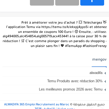
👋 Prêt à améliorer votre jeu d’achat ? 💥 Téléchargez
l’application Temu via https://temu.to/k/ekxpj4yyo5i et obtenez
un ensemble de coupons 100 Euro ! 🤑 Ensuite, : utilisez:
alg494005;alc454854;alg005719;acx453441 à la caisse pour 30 % de
réduction ! 🛒 C’est comme plonger dans un paradis du shopping -
un plaisir sans fin ! 💖 #TemuApp #FashionFrenzy
mengov
alwadifa
Temu Produits avec réduction 30%
Les meilleures promos 2026 avec Temu
جميع الحقوق محفوظة ©
ALWADIFA 365 Emploi Recrutement au Maroc