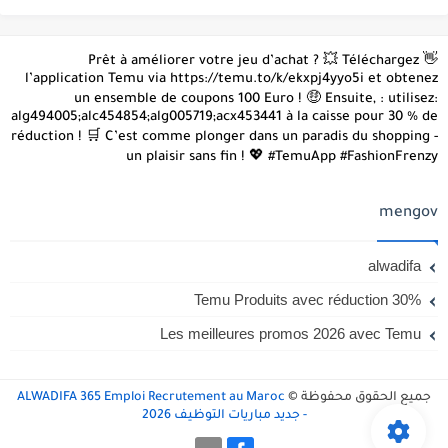
👋 Prêt à améliorer votre jeu d’achat ? 💥 Téléchargez
l’application Temu via https://temu.to/k/ekxpj4yyo5i et obtenez
un ensemble de coupons 100 Euro ! 🤑 Ensuite, : utilisez:
alg494005;alc454854;alg005719;acx453441 à la caisse pour 30 % de
réduction ! 🛒 C’est comme plonger dans un paradis du shopping -
un plaisir sans fin ! 💖 #TemuApp #FashionFrenzy
mengov
alwadifa
Temu Produits avec réduction 30%
Les meilleures promos 2026 avec Temu
جميع الحقوق محفوظة ©
ALWADIFA 365 Emploi Recrutement au Maroc
- جديد مباريات التوظيف 2026