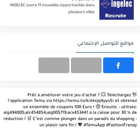
INGELEC ouvre 11 nouvelles opportunités dans
plusieurs villes
مواقع التواصل الإجتماعي
👋 Prêt à améliorer votre jeu d’achat ? 💥 Téléchargez
l’application Temu via https://temu.to/k/ekxpj4yyo5i et obtenez
un ensemble de coupons 100 Euro ! 🤑 Ensuite, : utilisez:
alg494005;alc454854;alg005719;acx453441 à la caisse pour 30 % de
réduction ! 🛒 C’est comme plonger dans un paradis du shopping -
un plaisir sans fin ! 💖 #TemuApp #FashionFrenzy