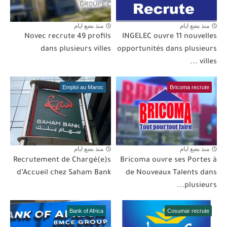
منذ بضع ايام
منذ بضع ايام
Novec recrute 49 profils
INGELEC ouvre 11 nouvelles
dans plusieurs villes
opportunités dans plusieurs
villes ...
Emploi au Maroc
Bricoma recrute
منذ بضع ايام
منذ بضع ايام
Recrutement de Chargé(e)s
Bricoma ouvre ses Portes à
d’Accueil chez Saham Bank
de Nouveaux Talents dans
plusieurs...
Bank of Africa
Cosumar recrute