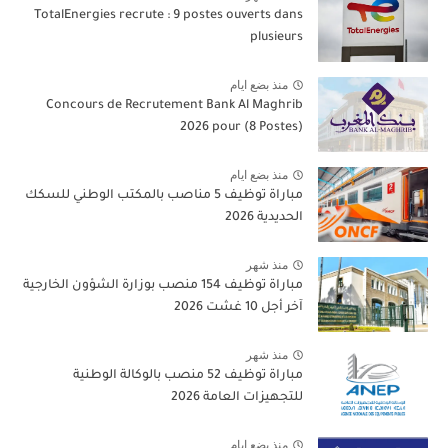
TotalEnergies recrute : 9 postes ouverts dans
plusieurs
منذ بضع ايام
Concours de Recrutement Bank Al Maghrib
2026 pour (8 Postes)
منذ بضع ايام
مباراة توظيف 5 مناصب بالمكتب الوطني للسكك
الحديدية 2026
منذ شهر
مباراة توظيف 154 منصب بوزارة الشؤون الخارجية
آخر أجل 10 غشت 2026
منذ شهر
مباراة توظيف 52 منصب بالوكالة الوطنية
للتجهيزات العامة 2026
منذ بضع ايام