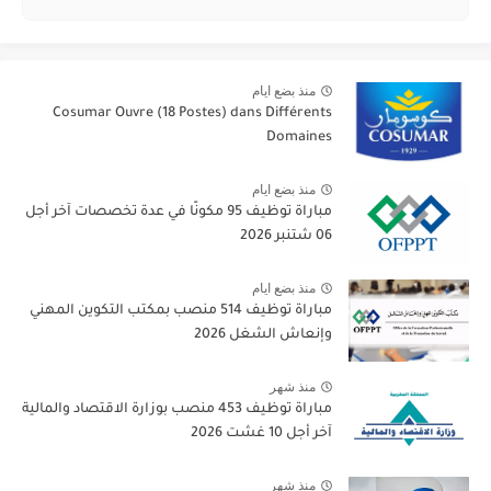
منذ بضع ايام
Cosumar Ouvre (18 Postes) dans Différents
Domaines
منذ بضع ايام
مباراة توظيف 95 مكونًا في عدة تخصصات آخر أجل
06 شتنبر 2026
منذ بضع ايام
مباراة توظيف 514 منصب بمكتب التكوين المهني
وإنعاش الشغل 2026
منذ شهر
مباراة توظيف 453 منصب بوزارة الاقتصاد والمالية
آخر أجل 10 غشت 2026
منذ شهر