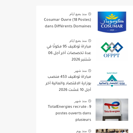
منذ بضع ايام
Cosumar Ouvre (18 Postes)
dans Différents Domaines
منذ بضع ايام
مباراة توظيف 95 مكونًا في
عدة تخصصات آخر أجل 06
شتنبر 2026
منذ شهر
مباراة توظيف 453 منصب
بوزارة الاقتصاد والمالية آخر
أجل 10 غشت 2026
منذ شهر
TotalEnergies recrute : 9
postes ouverts dans
plusieurs
منذ يوم