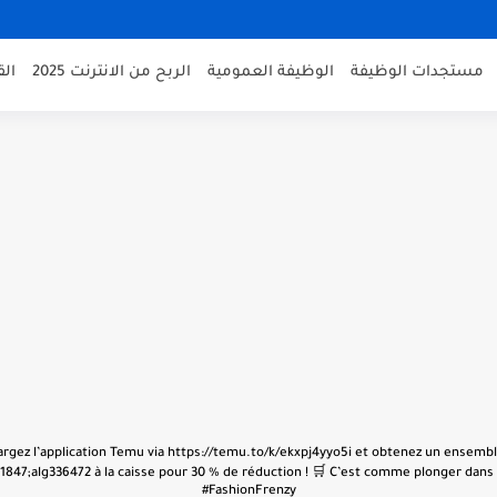
مستجدات الوظيفة
الوظيفة العمومية
الربح من الانترنت 2025
ال
échargez l’application Temu via https://temu.to/k/ekxpj4yyo5i et obtenez un ensembl
847;alg336472 à la caisse pour 30 % de réduction ! 🛒 C’est comme plonger dans u
#FashionFrenzy