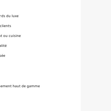
rds du luxe
clients
t ou cuisine
lité
isée
onnement haut de gamme