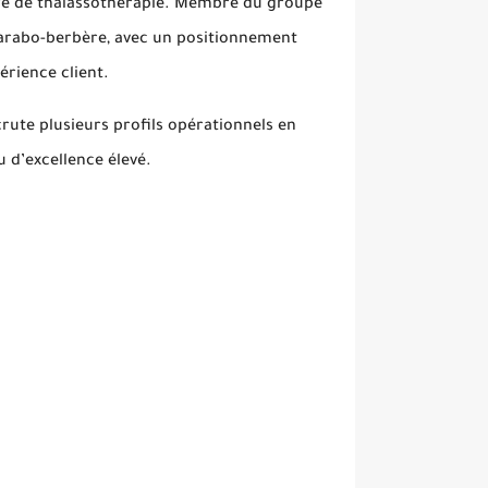
tre de thalassothérapie. Membre du groupe
ité arabo-berbère, avec un positionnement
périence client.
crute plusieurs profils opérationnels en
u d’excellence élevé.