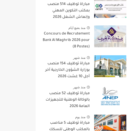
مباراة توظيف 514 منصب
بمكتب التكوين المهني
وإنعاش الشغل 2026
منذ بضع ايام
Concours de Recrutement
Bank Al Maghrib 2026 pour
(8 Postes)
منذ شهر
مباراة توظيف 154 منصب
بوزارة الشؤون الخارجية آخر
أجل 10 غشت 2026
منذ شهر
مباراة توظيف 52 منصب
بالوكالة الوطنية للتجهيزات
العامة 2026
منذ يوم
مباراة توظيف 5 مناصب
بالمكتب الوطني للسكك