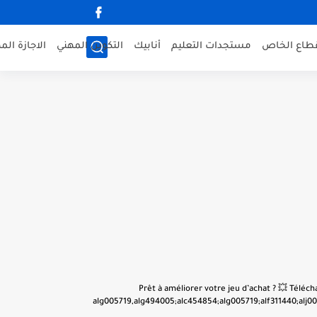
قطاع الخاص
مستجدات التعليم
أنابيك
التكوين المهني
الاجازة الم
👋 Prêt à améliorer votre jeu d’achat ? 💥 Tél
alg005719,alg494005;alc454854;alg005719;alf311440;alj001