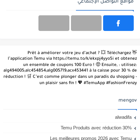
مواقع التواصل الإجتماعي
👋 Prêt à améliorer votre jeu d’achat ? 💥 Téléchargez
l’application Temu via https://temu.to/k/ekxpj4yyo5i et obtenez
un ensemble de coupons 100 Euro ! 🤑 Ensuite, : utilisez:
alg494005;alc454854;alg005719;acx453441 à la caisse pour 30 % de
réduction ! 🛒 C’est comme plonger dans un paradis du shopping -
un plaisir sans fin ! 💖 #TemuApp #FashionFrenzy
mengov
alwadifa
Temu Produits avec réduction 30%
Les meilleures promos 2026 avec Temu