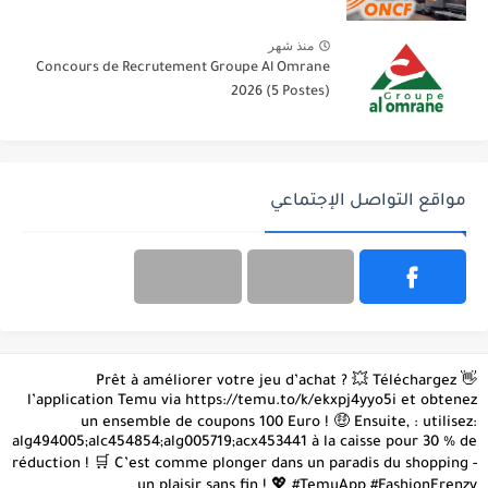
منذ شهر
Concours de Recrutement Groupe Al Omrane
2026 (5 Postes)
مواقع التواصل الإجتماعي
👋 Prêt à améliorer votre jeu d’achat ? 💥 Téléchargez
l’application Temu via https://temu.to/k/ekxpj4yyo5i et obtenez
un ensemble de coupons 100 Euro ! 🤑 Ensuite, : utilisez:
alg494005;alc454854;alg005719;acx453441 à la caisse pour 30 % de
réduction ! 🛒 C’est comme plonger dans un paradis du shopping -
un plaisir sans fin ! 💖 #TemuApp #FashionFrenzy