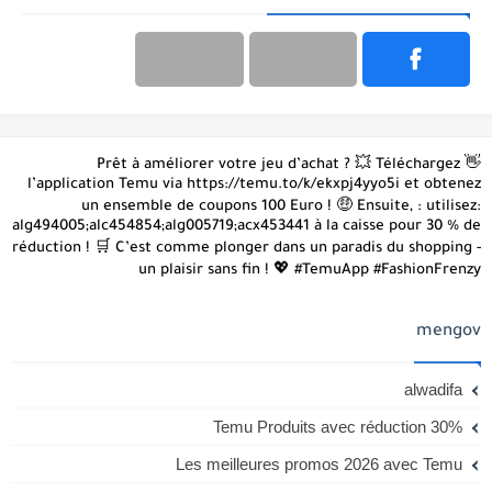
منذ شهر
مباراة توظيف 14 منصب بجامعة محمد الخامس
2026
مواقع التواصل الإجتماعي
👋 Prêt à améliorer votre jeu d’achat ? 💥 Téléchargez
l’application Temu via https://temu.to/k/ekxpj4yyo5i et obtenez
un ensemble de coupons 100 Euro ! 🤑 Ensuite, : utilisez:
alg494005;alc454854;alg005719;acx453441 à la caisse pour 30 % de
réduction ! 🛒 C’est comme plonger dans un paradis du shopping -
un plaisir sans fin ! 💖 #TemuApp #FashionFrenzy