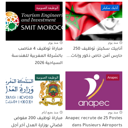
أنابيك سكيلز
الوظيفة العمومية
منذ يوم
منذ يوم
أنابيك سكيلز: توظيف 250
مباراة توظيف 4 مناصب
حارس أمن خاص ذكور وإناث...
بالشركة المغربية للهندسة
السياحية 2026
Anapec
الوظيفة العمومية
منذ يوم
منذ بضع ايام
Anapec recrute de 25 Postes
مباراة توظيف 200 مفوض
dans Plusieurs Aéroports
قضائي بوزارة العدل آخر أجل