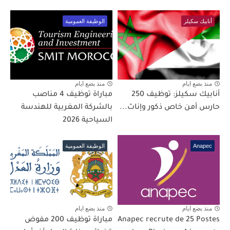
أنابيك سكيلز
الوظيفة العمومية
منذ بضع ايام
منذ بضع ايام
أنابيك سكيلز: توظيف 250
مباراة توظيف 4 مناصب
حارس أمن خاص ذكور وإناث...
بالشركة المغربية للهندسة
السياحية 2026
Anapec
الوظيفة العمومية
منذ بضع ايام
منذ بضع ايام
Anapec recrute de 25 Postes
مباراة توظيف 200 مفوض