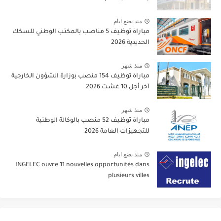
منذ بضع ايام
مباراة توظيف 5 مناصب بالمكتب الوطني للسكك
الحديدية 2026
منذ شهر
مباراة توظيف 154 منصب بوزارة الشؤون الخارجية
آخر أجل 10 غشت 2026
منذ شهر
مباراة توظيف 52 منصب بالوكالة الوطنية
للتجهيزات العامة 2026
منذ بضع ايام
INGELEC ouvre 11 nouvelles opportunités dans
plusieurs villes