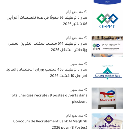
منذ بضع ايام
مباراة توظيف 95 مكونًا في عدة تخصصات آخر أجل
06 شتنبر 2026
منذ بضع ايام
مباراة توظيف 514 منصب بمكتب التكوين المهني
وإنعاش الشغل 2026
منذ شهر
مباراة توظيف 453 منصب بوزارة الاقتصاد والمالية
آخر أجل 10 غشت 2026
منذ شهر
TotalEnergies recrute : 9 postes ouverts dans
plusieurs
منذ بضع ايام
Concours de Recrutement Bank Al Maghrib
2026 pour (8 Postes)