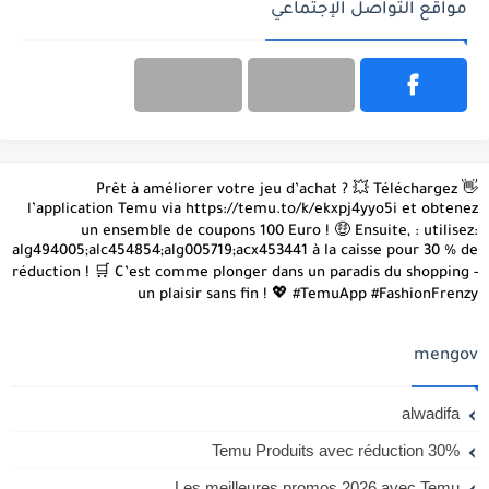
مواقع التواصل الإجتماعي
👋 Prêt à améliorer votre jeu d’achat ? 💥 Téléchargez
l’application Temu via https://temu.to/k/ekxpj4yyo5i et obtenez
un ensemble de coupons 100 Euro ! 🤑 Ensuite, : utilisez:
alg494005;alc454854;alg005719;acx453441 à la caisse pour 30 % de
réduction ! 🛒 C’est comme plonger dans un paradis du shopping -
un plaisir sans fin ! 💖 #TemuApp #FashionFrenzy
mengov
alwadifa
Temu Produits avec réduction 30%
Les meilleures promos 2026 avec Temu