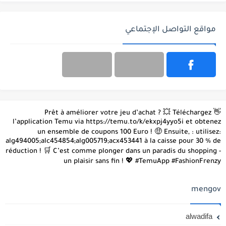
مواقع التواصل الإجتماعي
👋 Prêt à améliorer votre jeu d’achat ? 💥 Téléchargez
l’application Temu via https://temu.to/k/ekxpj4yyo5i et obtenez
un ensemble de coupons 100 Euro ! 🤑 Ensuite, : utilisez:
alg494005;alc454854;alg005719;acx453441 à la caisse pour 30 % de
réduction ! 🛒 C’est comme plonger dans un paradis du shopping -
un plaisir sans fin ! 💖 #TemuApp #FashionFrenzy
mengov
alwadifa