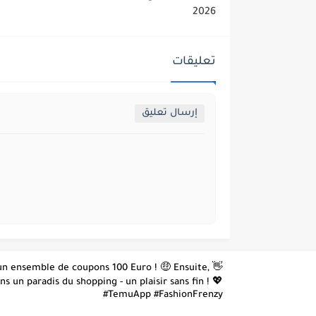
2026
تعليقات
إرسال تعليق
z un ensemble de coupons 100 Euro ! 🤑 Ensuite,
 un paradis du shopping - un plaisir sans fin ! 💖
#TemuApp #FashionFrenzy