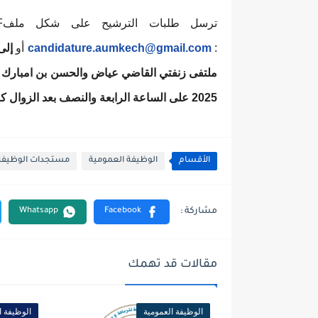
ترسل طلبات الترشيح على شكل ملفPDF عن طريق
:
candidature.aumkech@gmail.com
أو
ملتفى زنفتي
القاضي عياض والحسن بن امبارك ص.ب؛ 2052 مراكش 
2025 على الساعة الرابعة
والنصف بعد الزوال ك
الأقسام
الوظيفة العمومية
مستجدات الوظيفة
مقالات قد تهمك
الوظيفة العمومية
الوظيفة ا