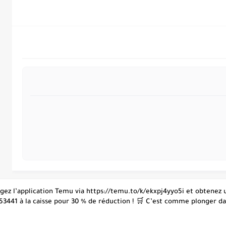
hargez l’application Temu via https://temu.to/k/ekxpj4yyo5i et obtene
53441 à la caisse pour 30 % de réduction ! 🛒 C’est comme plonger dans