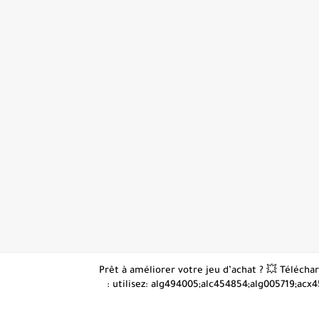
👋 Prêt à améliorer votre jeu d’achat ? 💥 Téléc
: utilisez: alg494005;alc454854;alg005719;acx4