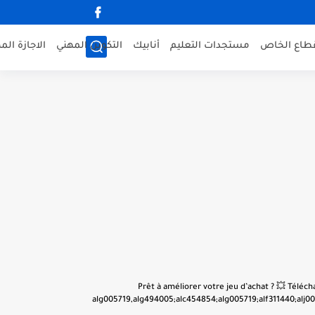
قطاع الخاص
مستجدات التعليم
أنابيك
التكوين المهني
الاجازة الم
👋 Prêt à améliorer votre jeu d’achat ? 💥 Tél
alg005719,alg494005;alc454854;alg005719;alf311440;alj001