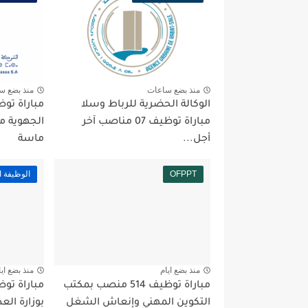
منذ بضع ساعات
منذ بضع س
الوكالة الحضرية للرباط وسلا
مباراة توظيف 07 مناصب آخر
الجهوية 
أجل...
ماسة
OFPPT
الوظيفة ا
منذ بضع ايام
منذ بضع ايا
مباراة توظيف 514 منصب بمكتب
التكوين المهني وإنعاش الشغل
بوزارة العدل